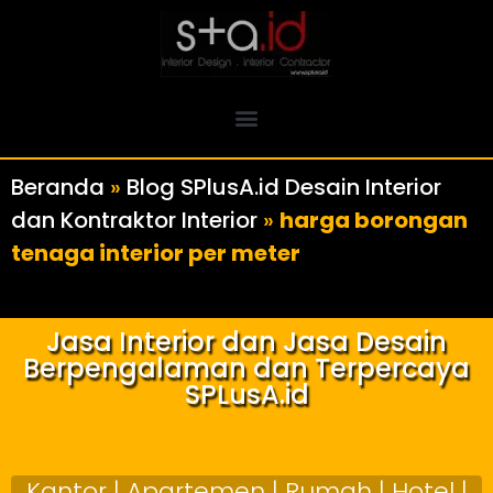
Beranda
»
Blog SPlusA.id Desain Interior
dan Kontraktor Interior
»
harga borongan
tenaga interior per meter
Jasa Interior dan Jasa Desain
Berpengalaman dan Terpercaya
SPLusA.id
Kantor | Apartemen | Rumah | Hotel |