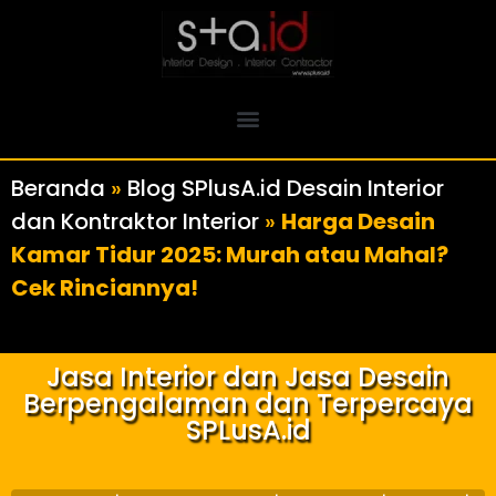
Beranda
»
Blog SPlusA.id Desain Interior
dan Kontraktor Interior
»
Harga Desain
Kamar Tidur 2025: Murah atau Mahal?
Cek Rinciannya!
Jasa Interior dan Jasa Desain
Berpengalaman dan Terpercaya
SPLusA.id