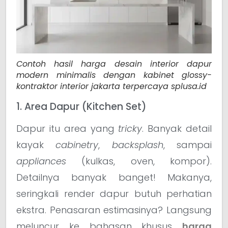
Contoh hasil harga desain interior dapur
modern minimalis dengan kabinet glossy-
kontraktor interior jakarta terpercaya splusa.id
1. Area Dapur (Kitchen Set)
Dapur itu area yang
tricky
. Banyak detail
kayak
cabinetry
,
backsplash
, sampai
appliances
(kulkas, oven, kompor).
Detailnya banyak banget! Makanya,
seringkali render dapur butuh perhatian
ekstra. Penasaran estimasinya? Langsung
meluncur ke bahasan khusus
harga