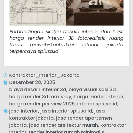
Perbandingan sketsa desain interior dan hasil
harga render interior 3D fotorealistik ruang
tamu mewah-kontraktor interior jakarta
terpercaya splusa.id
Kontraktor_Interior_Jakarta
Desember 28, 2025
biaya desain interior 3d
,
biaya visualisasi 3d
,
harga render 3d max vray
,
harga render interior
,
harga render per view 2025
,
interior splusa.id
,
jasa interior
,
jasa interior splusa.id
,
jasa
kontraktor jakarta
,
jasa render apartemen
jakarta
,
jasa render arsitektur murah
,
kontraktor
interior
,
render interior rumah minimalis