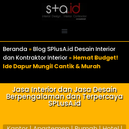
Beranda
»
Blog SPlusA.id Desain Interior
dan Kontraktor Interior
»
Hemat Budget!
Ide Dapur Mungil Cantik & Murah
Jasa Interior dan Jasa Desain
Berpengalaman dan Terpercaya
SPLusA.id
Kantor | Apartemen | Rumah | Hotel |