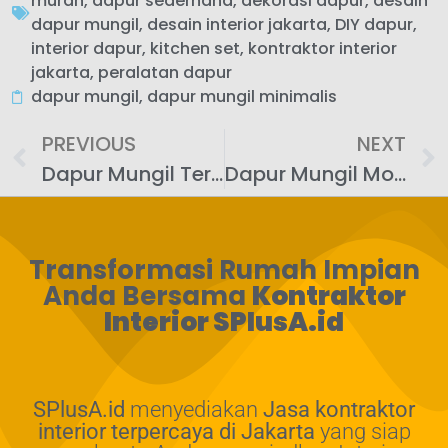
murah
,
dapur sederhana
,
dekorasi dapur
,
desain
dapur mungil
,
desain interior jakarta
,
DIY dapur
,
interior dapur
,
kitchen set
,
kontraktor interior
jakarta
,
peralatan dapur
dapur mungil
,
dapur mungil minimalis
PREVIOUS
NEXT
Dapur Mungil Terasa Luas? Ini 10 Tips Jitu!
Dapur Mungil Modern: Trend Desain 2024
Transformasi Rumah Impian
Anda Bersama
Kontraktor
Interior SPlusA.id
SPlusA.id
menyediakan
Jasa kontraktor
interior terpercaya di Jakarta
yang siap