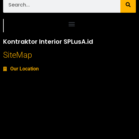
Portofolio SPlusA.id Jasa Desain Interior dan Kontraktor Interior
Kontraktor Interior SPLusA.id
SiteMap
Our Location