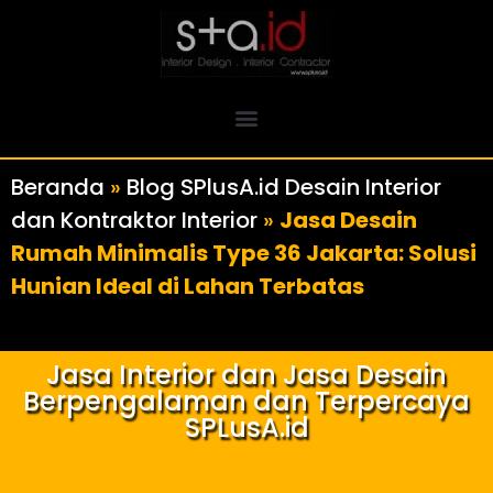
Beranda
»
Blog SPlusA.id Desain Interior
dan Kontraktor Interior
»
Jasa Desain
Rumah Minimalis Type 36 Jakarta: Solusi
Hunian Ideal di Lahan Terbatas
Jasa Interior dan Jasa Desain
Berpengalaman dan Terpercaya
SPLusA.id