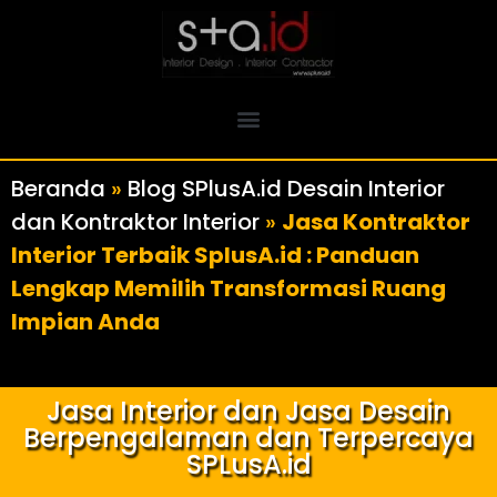
Beranda
»
Blog SPlusA.id Desain Interior
dan Kontraktor Interior
»
Jasa Kontraktor
Interior Terbaik SplusA.id : Panduan
Lengkap Memilih Transformasi Ruang
Impian Anda
Jasa Interior dan Jasa Desain
Berpengalaman dan Terpercaya
SPLusA.id