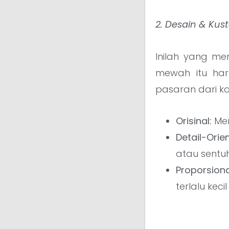
2. Desain & Kus
Inilah yang m
mewah itu ha
pasaran dari ka
Orisinal:
Men
Detail-Orie
atau sentu
Proporsiona
terlalu kec