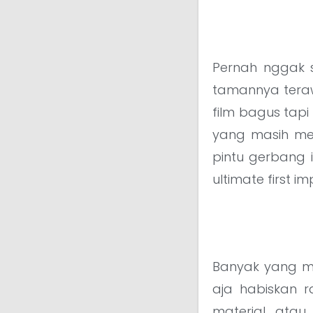
Pernah nggak s
tamannya teraw
film bagus tapi
yang masih men
pintu gerbang i
ultimate first im
Banyak yang mi
aja habiskan r
material, atau 