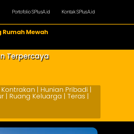
d
Portofolio SPlusA.id
Kontak SPlusA.id
ng Rumah Mewah
an Terpercaya
Kontrakan | Hunian Pribadi |
 | Ruang Keluarga | Teras |