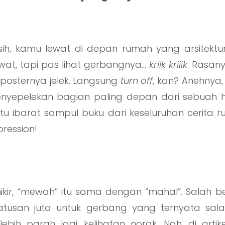
ih, kamu lewat di depan rumah yang arsitektur
at, tapi pas lihat gerbangnya…
kriik kriiik
. Rasan
 posternya jelek. Langsung
turn off
, kan? Anehnya
yepelekan bagian paling depan dari sebuah h
tu ibarat sampul buku dari keseluruhan cerita r
pression!
kir, “mewah” itu sama dengan “mahal”. Salah b
atusan juta untuk gerbang yang ternyata sala
lebih parah lagi, kelihatan norak. Nah, di artikel