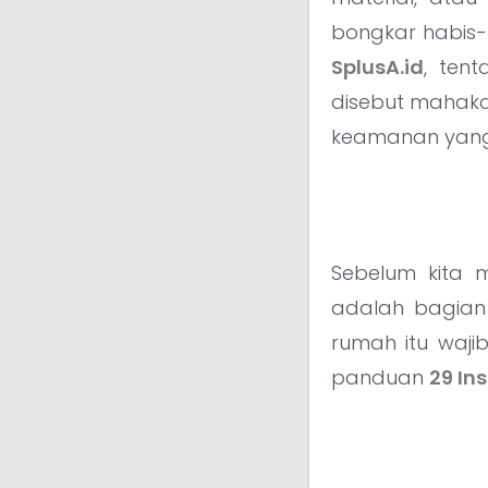
bongkar habis-h
SplusA.id
, ten
disebut mahakary
keamanan yang 
Sebelum kita 
adalah bagian
rumah itu waji
panduan
29 In