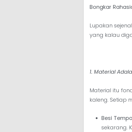
Bongkar Rahasia
Lupakan sejenak
yang kalau diga
1. Material Adal
Material itu f
kaleng. Setiap 
Besi Tempa
sekarang. K