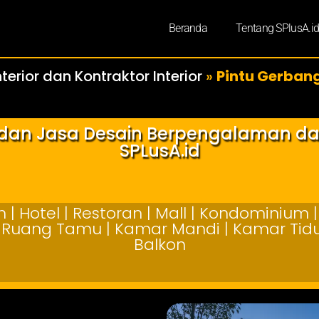
Beranda
Tentang SPlusA.i
terior dan Kontraktor Interior
»
Pintu Gerba
r dan Jasa Desain Berpengalaman d
SPLusA.id
| Hotel | Restoran | Mall | Kondominium | 
 | Ruang Tamu | Kamar Mandi | Kamar Tidur
Balkon