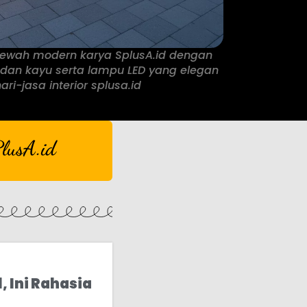
ewah modern karya SplusA.id dengan
 dan kayu serta lampu LED yang elegan
ri-jasa interior splusa.id
lusA.id
 Ini Rahasia