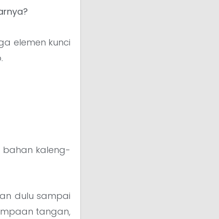
arnya?
iga elemen kunci
.
i bahan kaleng-
aman dulu sampai
 tempaan tangan,