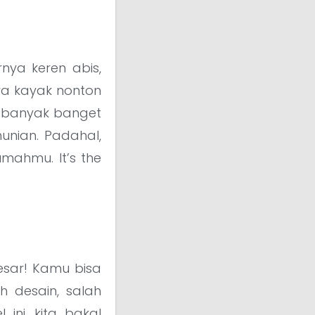
nya keren abis,
ya kayak nonton
, banyak banget
unian. Padahal,
umahmu. It’s the
esar! Kamu bisa
h desain, salah
 ini, kita bakal