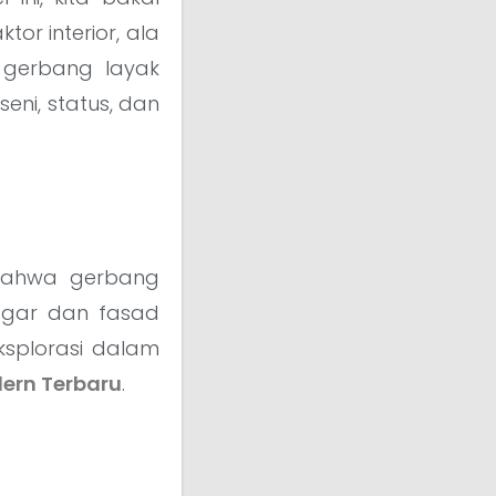
or interior, ala
 gerbang layak
seni, status, dan
 bahwa gerbang
agar dan fasad
ksplorasi dalam
dern Terbaru
.