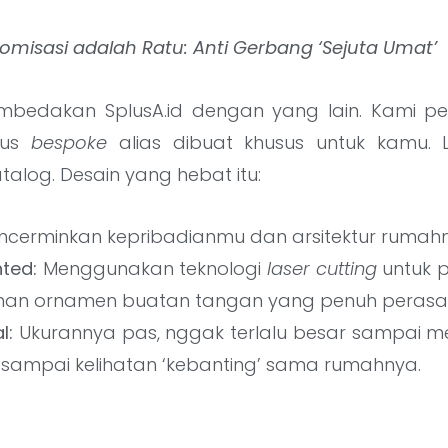
tomisasi adalah Ratu: Anti Gerbang ‘Sejuta Umat’
embedakan SplusA.id dengan yang lain. Kami p
rus
bespoke
alias dibuat khusus untuk kamu. 
talog. Desain yang hebat itu:
cerminkan kepribadianmu dan arsitektur rumah
nted:
Menggunakan teknologi
laser cutting
untuk p
han ornamen buatan tangan yang penuh perasa
l:
Ukurannya pas, nggak terlalu besar sampai m
il sampai kelihatan ‘kebanting’ sama rumahnya.