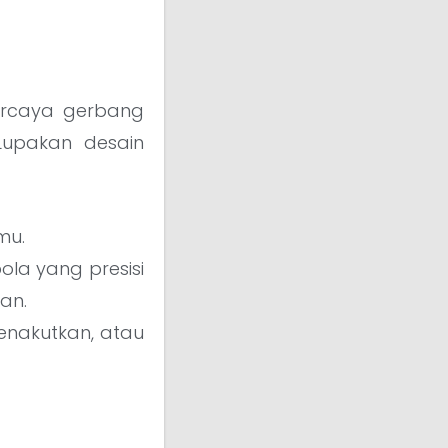
ercaya gerbang
Lupakan desain
mu.
ola yang presisi
an.
enakutkan, atau