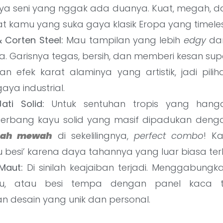
ya seni yang nggak ada duanya. Kuat, megah, d
t kamu yang suka gaya klasik Eropa yang timeles
& Corten Steel:
Mau tampilan yang lebih
edgy
dan
. Garisnya tegas, bersih, dan memberi kesan sup
an efek karat alaminya yang artistik, jadi pilih
ya industrial.
ati Solid:
Untuk sentuhan tropis yang hanga
gerbang kayu solid yang masif dipadukan den
mah mewah
di sekelilingnya,
perfect combo
! K
ayu besi’ karena daya tahannya yang luar biasa t
Maut:
Di sinilah keajaiban terjadi. Menggabung
yu, atau besi tempa dengan panel kaca t
n desain yang unik dan personal.