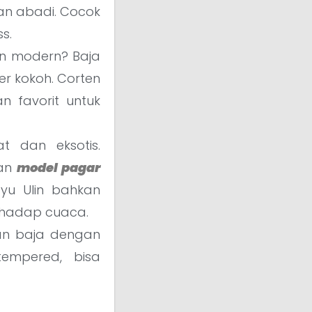
an abadi. Cocok
s.
 modern? Baja
er kokoh. Corten
an favorit untuk
t dan eksotis.
gan
model pagar
ayu Ulin bahkan
erhadap cuaca.
kan baja dengan
empered, bisa