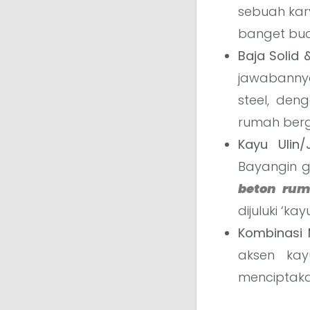
sebuah kar
banget bua
Baja Solid 
jawabannya
steel, deng
rumah berga
Kayu Ulin/J
Bayangin 
beton ru
dijuluki ‘k
Kombinasi 
aksen ka
menciptaka