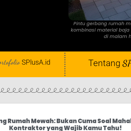
Pintu gerbang rumah m
kombinasi material baja
di malam ha
ortofolio
Tentang
SP
SPlusA.id
ng Rumah Mewah: Bukan Cuma Soal Mahal,
Kontraktor yang Wajib Kamu Tahu!