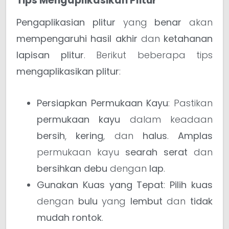
Tips Mengaplikasikan Plitur
Pengaplikasian plitur
yang
benar
akan
mempengaruhi hasil akhir
dan
ketahanan
lapisan plitur
. Berikut beberapa tips
mengaplikasikan plitur
:
Persiapkan Permukaan Kayu
: Pastikan
permukaan kayu
dalam keadaan
bersih
,
kering
, dan
halus
.
Amplas
permukaan kayu
searah serat
dan
bersihkan debu
dengan
lap
.
Gunakan Kuas yang Tepat
:
Pilih kuas
dengan
bulu
yang
lembut
dan
tidak
mudah rontok
.