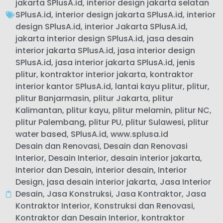
jakarta SPlusA.id
,
interior design jakarta selatan
SPlusA.id
,
interior design jakarta SPlusA.id
,
interior
design SPlusA.id
,
interior Jakarta SPlusA.id
,
jakarta interior design SPlusA.id
,
jasa desain
interior jakarta SPlusA.id
,
jasa interior design
SPlusA.id
,
jasa interior jakarta SPlusA.id
,
jenis
plitur
,
kontraktor interior jakarta
,
kontraktor
interior kantor SPlusA.id
,
lantai kayu plitur
,
plitur
,
plitur Banjarmasin
,
plitur Jakarta
,
plitur
Kalimantan
,
plitur kayu
,
plitur melamin
,
plitur NC
,
plitur Palembang
,
plitur PU
,
plitur Sulawesi
,
plitur
water based
,
SPlusA.id
,
www.splusa.id
Desain dan Renovasi
,
Desain dan Renovasi
Interior
,
Desain Interior
,
desain interior jakarta
,
Interior dan Desain
,
interior desain
,
Interior
Design
,
jasa desain interior jakarta
,
Jasa Interior
Desain
,
Jasa Konstruksi
,
Jasa Kontraktor
,
Jasa
Kontraktor Interior
,
Konstruksi dan Renovasi
,
Kontraktor dan Desain Interior
,
kontraktor