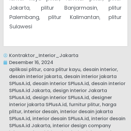
Jakarta
,
plitur Banjarmasin
,
plitur
Palembang
,
plitur Kalimantan
,
plitur
Sulawesi
Kontraktor_Interior_Jakarta
Desember 16, 2024
aplikasi plitur
,
cara plitur kayu
,
desain interior
,
desain interior jakarta
,
desain interior jakarta
SPlusA.id
,
desain interior SPlusA.id
,
desain interior
SPlusA.id Jakarta
,
design interior Jakarta
SPlusA.id
,
design interior SPlusA.id
,
designer
interior jakarta SPlusA.id
,
furnitur plitur
,
harga
plitur
,
interior desain
,
interior desain jakarta
SPlusA.id
,
interior desain SPlusA.id
,
interior desain
SPlusA.id Jakarta
,
interior design company