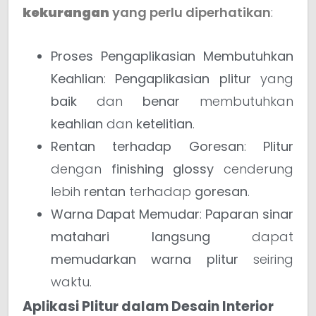
kekurangan
yang perlu diperhatikan
:
Proses Pengaplikasian Membutuhkan
Keahlian
:
Pengaplikasian plitur
yang
baik
dan
benar
membutuhkan
keahlian
dan
ketelitian
.
Rentan terhadap Goresan
:
Plitur
dengan
finishing glossy
cenderung
lebih
rentan
terhadap
goresan
.
Warna Dapat Memudar
:
Paparan sinar
matahari langsung
dapat
memudarkan warna plitur
seiring
waktu.
Aplikasi Plitur dalam Desain Interior