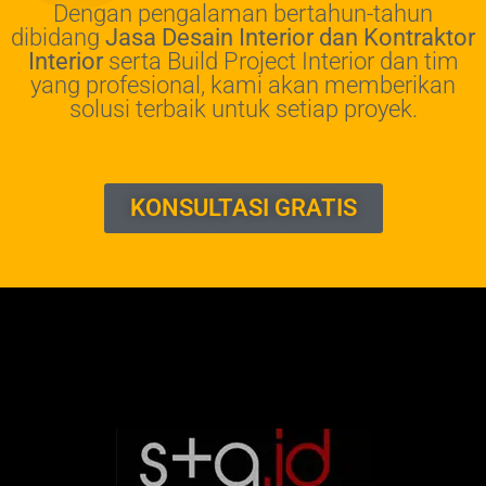
Dengan pengalaman bertahun-tahun
dibidang
Jasa Desain Interior dan Kontraktor
Interior
serta Build Project Interior dan tim
yang profesional, kami akan memberikan
solusi terbaik untuk setiap proyek.
KONSULTASI GRATIS