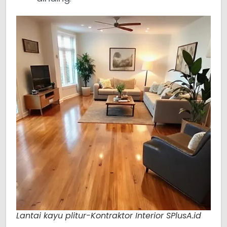
Lantai kayu plitur-Kontraktor Interior SPlusA.id