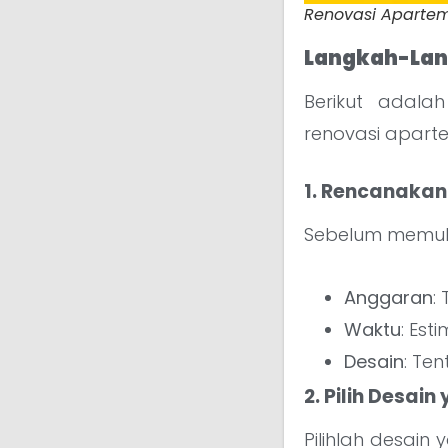
Renovasi Aparteme
Langkah-La
Berikut adala
renovasi aparte
1. Rencanakan
Sebelum memula
Anggaran
:
Waktu
: Es
Desain
: Te
2. Pilih Desain
Pilihlah desai