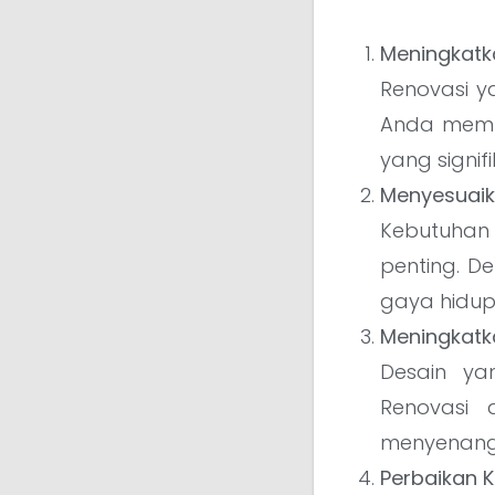
Meningkatka
Renovasi y
Anda memut
yang signifi
Menyesuaik
Kebutuhan 
penting. D
gaya hidup
Meningkatka
Desain ya
Renovasi 
menyenang
Perbaikan 