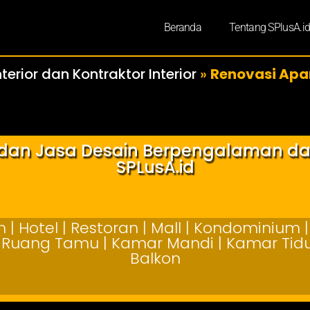
Beranda
Tentang SPlusA.i
terior dan Kontraktor Interior
»
Renovasi Apa
r dan Jasa Desain Berpengalaman d
SPLusA.id
| Hotel | Restoran | Mall | Kondominium | 
 | Ruang Tamu | Kamar Mandi | Kamar Tidur
Balkon