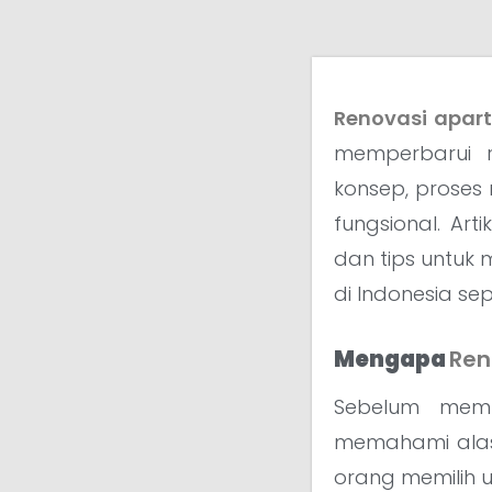
Renovasi apar
memperbarui r
konsep, proses
fungsional. Ar
dan tips untuk 
di Indonesia se
Mengapa
Ren
Sebelum memb
memahami alasa
orang memilih 