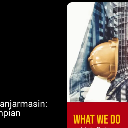
anjarmasin:
mpian