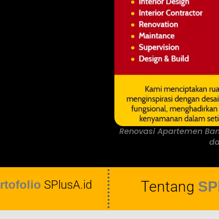
Renovasi Apartemen Banja
da
rtofolio
SPlusA.id
Tentang
SP