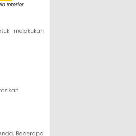
n Interior
ntuk melakukan
asikan.
.
 Anda. Beberapa