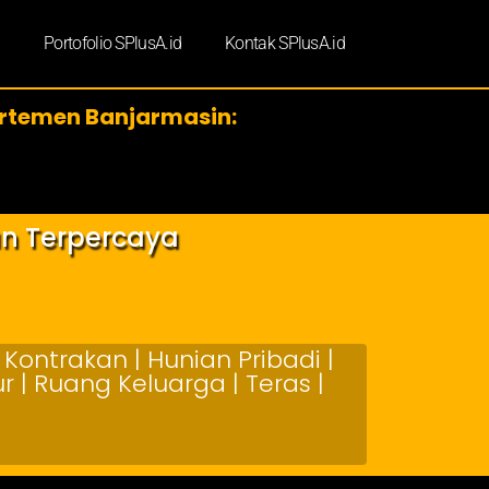
d
Portofolio SPlusA.id
Kontak SPlusA.id
rtemen Banjarmasin:
an Terpercaya
Kontrakan | Hunian Pribadi |
 | Ruang Keluarga | Teras |