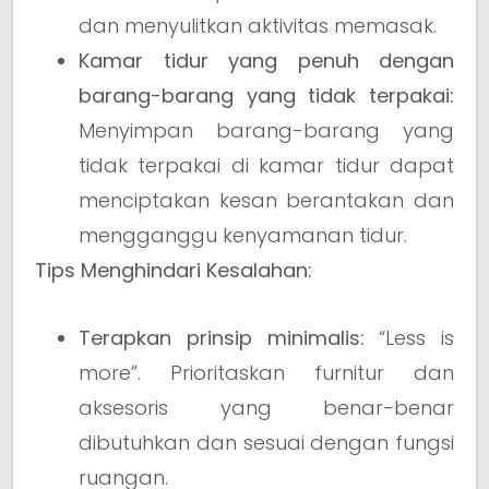
dan menyulitkan aktivitas memasak.
Kamar tidur yang penuh dengan
barang-barang yang tidak terpakai:
Menyimpan barang-barang yang
tidak terpakai di kamar tidur dapat
menciptakan kesan berantakan dan
mengganggu kenyamanan tidur.
Tips Menghindari Kesalahan:
Terapkan prinsip minimalis:
“Less is
more”. Prioritaskan furnitur dan
aksesoris yang benar-benar
dibutuhkan dan sesuai dengan fungsi
ruangan.