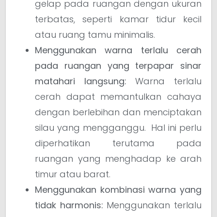
gelap pada ruangan dengan ukuran
terbatas, seperti kamar tidur kecil
atau ruang tamu minimalis.
Menggunakan warna terlalu cerah
pada ruangan yang terpapar sinar
matahari langsung:
Warna terlalu
cerah dapat memantulkan cahaya
dengan berlebihan dan menciptakan
silau yang mengganggu. Hal ini perlu
diperhatikan terutama pada
ruangan yang menghadap ke arah
timur atau barat.
Menggunakan kombinasi warna yang
tidak harmonis:
Menggunakan terlalu