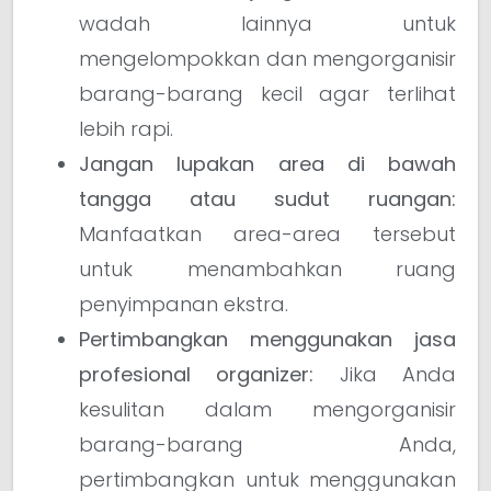
wadah lainnya untuk
mengelompokkan dan mengorganisir
barang-barang kecil agar terlihat
lebih rapi.
Jangan lupakan area di bawah
tangga atau sudut ruangan:
Manfaatkan area-area tersebut
untuk menambahkan ruang
penyimpanan ekstra.
Pertimbangkan menggunakan jasa
profesional organizer:
Jika Anda
kesulitan dalam mengorganisir
barang-barang Anda,
pertimbangkan untuk menggunakan