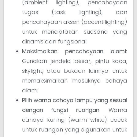
(ambient lighting), pencahayaan
tugas (task lighting), dan
pencahayaan aksen (accent lighting)
untuk menciptakan suasana yang
dinamis dan fungsional.
Maksimalkan pencahayaan alami:
Gunakan jendela besar, pintu kaca,
skylight, atau bukaan lainnya untuk
memaksimalkan masuknya cahaya
alami.
Pilih warna cahaya lampu yang sesuai
dengan fungsi ruangan:
Warna
cahaya kuning (warm white) cocok
untuk ruangan yang digunakan untuk