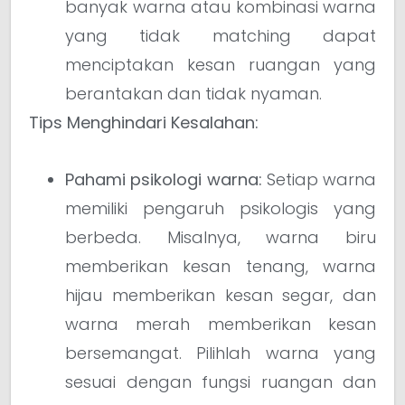
banyak warna atau kombinasi warna
yang tidak matching dapat
menciptakan kesan ruangan yang
berantakan dan tidak nyaman.
Tips Menghindari Kesalahan:
Pahami psikologi warna:
Setiap warna
memiliki pengaruh psikologis yang
berbeda. Misalnya, warna biru
memberikan kesan tenang, warna
hijau memberikan kesan segar, dan
warna merah memberikan kesan
bersemangat. Pilihlah warna yang
sesuai dengan fungsi ruangan dan