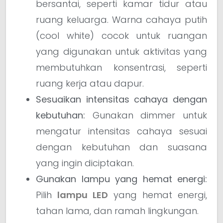
bersantai, seperti kamar tidur atau
ruang keluarga. Warna cahaya putih
(cool white) cocok untuk ruangan
yang digunakan untuk aktivitas yang
membutuhkan konsentrasi, seperti
ruang kerja atau dapur.
Sesuaikan intensitas cahaya dengan
kebutuhan:
Gunakan dimmer untuk
mengatur intensitas cahaya sesuai
dengan kebutuhan dan suasana
yang ingin diciptakan.
Gunakan lampu yang hemat energi:
Pilih
lampu LED
yang hemat energi,
tahan lama, dan ramah lingkungan.