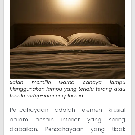
Salah memilih warna cahaya lampu
Menggunakan lampu yang terlalu terang atau
terlalu redup-interior splusa.id
Pencahayaan adalah elemen krusial
dalam desain interior yang sering
diabaikan. Pencahayaan yang tidak