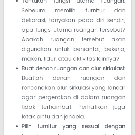
Tentukan fungsi utama ruangan:
Sebelum memilih furnitur dan
dekorasi, tanyakan pada diri sendiri,
apa fungsi utama ruangan tersebut?
Apakah ruangan tersebut akan
digunakan untuk bersantai, bekerja,
makan, tidur, atau aktivitas lainnya?
Buat denah ruangan dan alur sirkulasi:
Buatlah denah ruangan dan
rencanakan alur sirkulasi yang lancar
agar pergerakan di dalam ruangan
tidak terhambat. Perhatikan juga
letak pintu dan jendela.
Pilih furnitur yang sesuai dengan