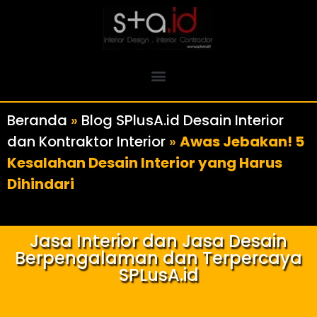
Beranda
»
Blog SPlusA.id Desain Interior
dan Kontraktor Interior
»
Awas Jebakan! 5
Kesalahan Desain Interior yang Harus
Dihindari
Jasa Interior dan Jasa Desain
Berpengalaman dan Terpercaya
SPLusA.id