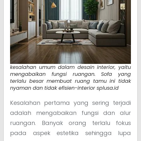
kesalahan umum dalam desain interior, yaitu
mengabaikan fungsi ruangan. Sofa yang
terlalu besar membuat ruang tamu ini tidak
nyaman dan tidak efisien-interior splusa.id
Kesalahan pertama yang sering terjadi
adalah mengabaikan fungsi dan alur
ruangan. Banyak orang terlalu fokus
pada aspek estetika sehingga lupa