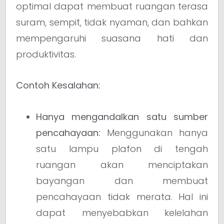
optimal dapat membuat ruangan terasa
suram, sempit, tidak nyaman, dan bahkan
mempengaruhi suasana hati dan
produktivitas.
Contoh Kesalahan:
Hanya mengandalkan satu sumber
pencahayaan:
Menggunakan hanya
satu lampu plafon di tengah
ruangan akan menciptakan
bayangan dan membuat
pencahayaan tidak merata. Hal ini
dapat menyebabkan kelelahan