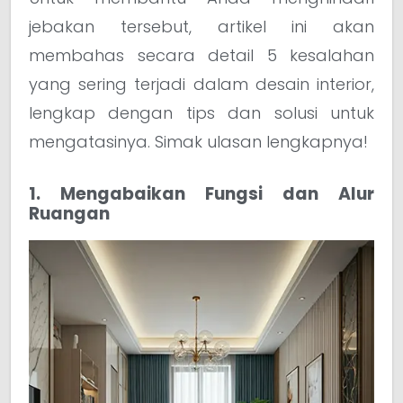
jebakan tersebut, artikel ini akan
membahas secara detail 5 kesalahan
yang sering terjadi dalam desain interior,
lengkap dengan tips dan solusi untuk
mengatasinya. Simak ulasan lengkapnya!
1. Mengabaikan Fungsi dan Alur
Ruangan