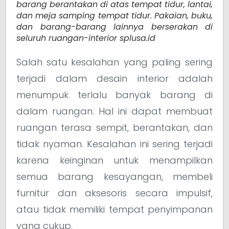
barang berantakan di atas tempat tidur, lantai,
dan meja samping tempat tidur. Pakaian, buku,
dan barang-barang lainnya berserakan di
seluruh ruangan-interior splusa.id
Salah satu kesalahan yang paling sering
terjadi dalam desain interior adalah
menumpuk terlalu banyak barang di
dalam ruangan. Hal ini dapat membuat
ruangan terasa sempit, berantakan, dan
tidak nyaman. Kesalahan ini sering terjadi
karena keinginan untuk menampilkan
semua barang kesayangan, membeli
furnitur dan aksesoris secara impulsif,
atau tidak memiliki tempat penyimpanan
yang cukup.