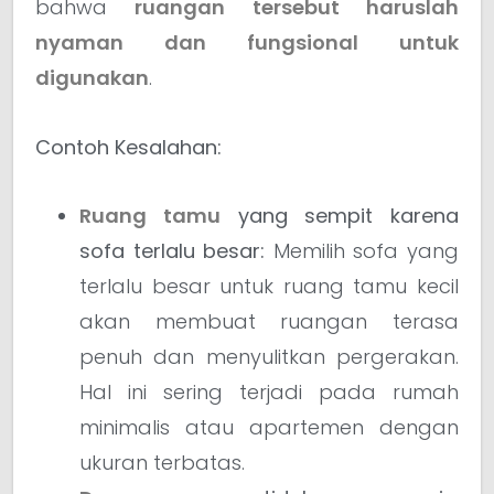
bahwa
ruangan tersebut haruslah
nyaman dan fungsional untuk
digunakan
.
Contoh Kesalahan:
Ruang tamu
yang sempit karena
sofa terlalu besar:
Memilih sofa yang
terlalu besar untuk ruang tamu kecil
akan membuat ruangan terasa
penuh dan menyulitkan pergerakan.
Hal ini sering terjadi pada rumah
minimalis atau apartemen dengan
ukuran terbatas.