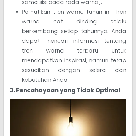
sama sisi pada roda warna).
Perhatikan tren warna tahun ini:
Tren
warna cat dinding selalu
berkembang setiap tahunnya. Anda
dapat mencari informasi tentang
tren warna terbaru untuk
mendapatkan inspirasi, namun tetap
sesuaikan dengan selera dan
kebutuhan Anda.
3. Pencahayaan yang Tidak Optimal