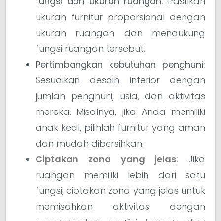
fungsi dan ukuran ruangan:
Pastikan
ukuran furnitur proporsional dengan
ukuran ruangan dan mendukung
fungsi ruangan tersebut.
Pertimbangkan kebutuhan penghuni:
Sesuaikan desain interior dengan
jumlah penghuni, usia, dan aktivitas
mereka. Misalnya, jika Anda memiliki
anak kecil, pilihlah furnitur yang aman
dan mudah dibersihkan.
Ciptakan zona yang jelas
:
Jika
ruangan memiliki lebih dari satu
fungsi, ciptakan zona yang jelas untuk
memisahkan aktivitas dengan