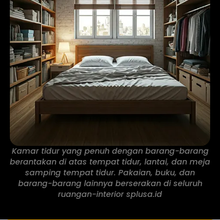
Kamar tidur yang penuh dengan barang-barang
berantakan di atas tempat tidur, lantai, dan meja
samping tempat tidur. Pakaian, buku, dan
barang-barang lainnya berserakan di seluruh
ruangan-interior splusa.id