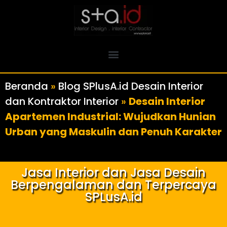
Beranda
»
Blog SPlusA.id Desain Interior
dan Kontraktor Interior
»
Desain Interior
Apartemen Industrial: Wujudkan Hunian
Urban yang Maskulin dan Penuh Karakter
Jasa Interior dan Jasa Desain
Berpengalaman dan Terpercaya
SPLusA.id