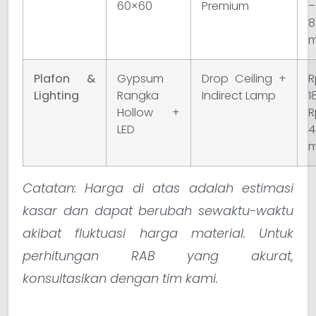
60×60
Premium
8
m
Plafon &
Gypsum
Drop Ceiling +
R
Lighting
Rangka
Indirect Lamp
1
Hollow +
R
LED
4
m
Catatan: Harga di atas adalah estimasi
kasar dan dapat berubah sewaktu-waktu
akibat fluktuasi harga material. Untuk
perhitungan RAB yang akurat,
konsultasikan dengan tim kami.