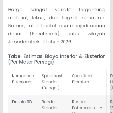
Harga sangat variatif tergantung
material, lokasi, dan tingkat kerumitan.
Namun, tabel berikut bisa menjadi acuan
dasar (Benchmark) untuk wilayah
Jabodetabek di tahun 2026.
Tabel Estimasi Biaya Interior & Eksterior
(Per Meter Persegi)
Komponen
Spesifikasi
Spesifikasi
E
Pekerjaan
Standar
Premium
H
(Budget)
(
Desain 3D
Render
Render
R
Standar
Fotorealistik +
1