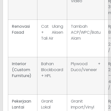
Video
R
3
m
Renovasi
Cat Ulang
Tambah
R
Fasad
+ Aksen
ACP/WPC/Batu
8
Tali Air
Alam
2
/
Interior
Bahan
Plywood +
R
(Custom
Blockboard
Duco/Veneer
2
Furniture)
+ HPL
4
/
Pekerjaan
Granit
Granit
R
Lantai
Lokal
Import/Vinyl
2