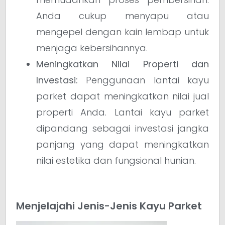
Anda cukup menyapu atau
mengepel dengan kain lembap untuk
menjaga kebersihannya.
Meningkatkan Nilai Properti dan
Investasi:
Penggunaan lantai kayu
parket dapat meningkatkan nilai jual
properti Anda. Lantai kayu parket
dipandang sebagai investasi jangka
panjang yang dapat meningkatkan
nilai estetika dan fungsional hunian.
Menjelajahi Jenis-Jenis Kayu Parket