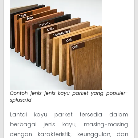
Contoh jenis-jenis kayu parket yang populer-
splusa.id
Lantai kayu parket tersedia dalam
berbagai jenis kayu, masing-masing
dengan karakteristik, keunggulan, dan