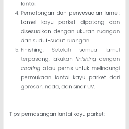
lantai.
Pemotongan dan penyesuaian lamel:
Lamel kayu parket dipotong dan
disesuaikan dengan ukuran ruangan
dan sudut-sudut ruangan.
Finishing:
Setelah semua lamel
terpasang, lakukan
finishing
dengan
coating
atau pernis untuk melindungi
permukaan lantai kayu parket dari
goresan, noda, dan sinar UV.
Tips pemasangan lantai kayu parket: