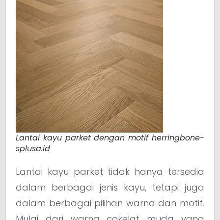
Lantai kayu parket dengan motif herringbone-
splusa.id
Lantai kayu parket tidak hanya tersedia
dalam berbagai jenis kayu, tetapi juga
dalam berbagai pilihan warna dan motif.
Mulai dari warna cokelat muda yang