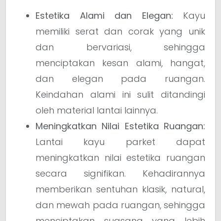
Estetika Alami dan Elegan:
Kayu
memiliki serat dan corak yang unik
dan bervariasi, sehingga
menciptakan kesan alami, hangat,
dan elegan pada ruangan.
Keindahan alami ini sulit ditandingi
oleh material lantai lainnya.
Meningkatkan Nilai Estetika Ruangan:
Lantai kayu parket dapat
meningkatkan nilai estetika ruangan
secara signifikan. Kehadirannya
memberikan sentuhan klasik, natural,
dan mewah pada ruangan, sehingga
menciptakan suasana yang lebih