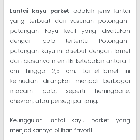
Lantai kayu parket
adalah jenis lantai
yang terbuat dari susunan potongan-
potongan kayu kecil yang disatukan
dengan pola tertentu. Potongan-
potongan kayu ini disebut dengan lamel
dan biasanya memiliki ketebalan antara 1
cm hingga 2,5 cm. Lamel-lamel ini
kemudian dirangkai menjadi berbagai
macam pola, seperti herringbone,
chevron, atau persegi panjang.
Keunggulan lantai kayu parket yang
menjadikannya pilihan favorit: