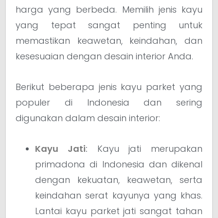
harga yang berbeda. Memilih jenis kayu
yang tepat sangat penting untuk
memastikan keawetan, keindahan, dan
kesesuaian dengan desain interior Anda.
Berikut beberapa jenis kayu parket yang
populer di Indonesia dan sering
digunakan dalam desain interior:
Kayu Jati
:
Kayu jati merupakan
primadona di Indonesia dan dikenal
dengan kekuatan, keawetan, serta
keindahan serat kayunya yang khas.
Lantai kayu parket jati sangat tahan