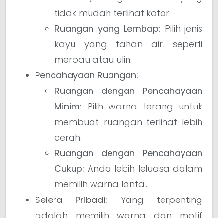
tidak mudah terlihat kotor.
Ruangan yang Lembap:
Pilih jenis
kayu yang tahan air, seperti
merbau atau ulin.
Pencahayaan Ruangan:
Ruangan dengan Pencahayaan
Minim:
Pilih warna terang untuk
membuat ruangan terlihat lebih
cerah.
Ruangan dengan Pencahayaan
Cukup:
Anda lebih leluasa dalam
memilih warna lantai.
Selera Pribadi:
Yang terpenting
adalah memilih warna dan motif