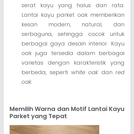
serat kayu yang halus dan rata.
Lantai kayu parket oak memberikan
kesan modern, natural, dan
serbaguna, sehingga cocok untuk
berbagai gaya desain interior. Kayu
oak juga tersedia dalam berbagai
varietas dengan karakteristik yang
berbeda, seperti
white oak
dan
red
oak
.
Memilih Warna dan Motif Lantai Kayu
Parket yang Tepat