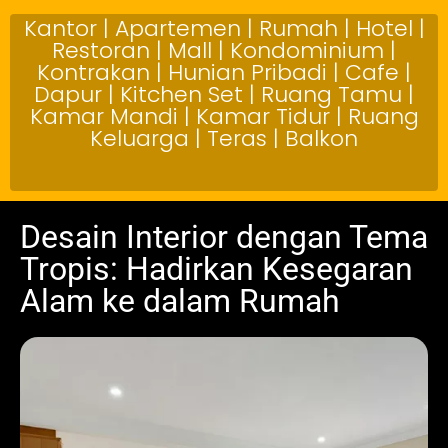
Kantor | Apartemen | Rumah | Hotel |
Restoran | Mall | Kondominium |
Kontrakan | Hunian Pribadi | Cafe |
Dapur | Kitchen Set | Ruang Tamu |
Kamar Mandi | Kamar Tidur | Ruang
Keluarga | Teras | Balkon
Desain Interior dengan Tema
Tropis: Hadirkan Kesegaran
Alam ke dalam Rumah