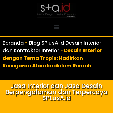
Beranda
»
Blog SPlusA.id Desain Interior
dan Kontraktor Interior
»
Desain Interior
dengan Tema Tropis: Hadirkan
Kesegaran Alam ke dalam Rumah
Jasa Interior dan Jasa Desain
Berpengalaman dan Terpercaya
SPLusA.id