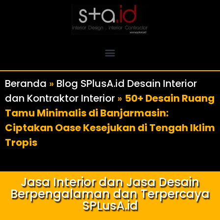
Beranda
»
Blog SPlusA.id Desain Interior
dan Kontraktor Interior
»
50+ Desain Ruang
Tamu Minimalis di Banjarmasin:
Ciptakan Oase Kesejukan di Tengah Iklim
Tropis
Jasa Interior dan Jasa Desain
Berpengalaman dan Terpercaya
SPLusA.id