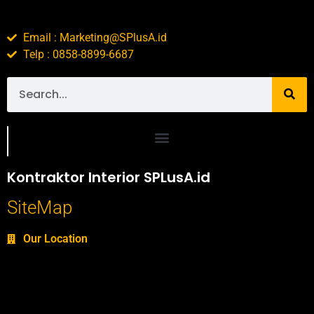
Email : Marketing@SPlusA.id
Telp : 0858-8899-6687
Portofolio SPlusA.id Jasa Desain Interior dan Kontraktor Interior
Kontraktor Interior SPLusA.id
SiteMap
Our Location