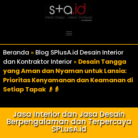
Beranda
»
Blog SPlusA.id Desain Interior
dan Kontraktor Interior
»
Desain Tangga
yang Aman dan Nyaman untuk Lansia:
Prioritas Kenyamanan dan Keamanan di
Setiap Tapak 👴👵
Jasa Interior dan Jasa Desain
Berpengalaman dan Terpercaya
SPLusA.id