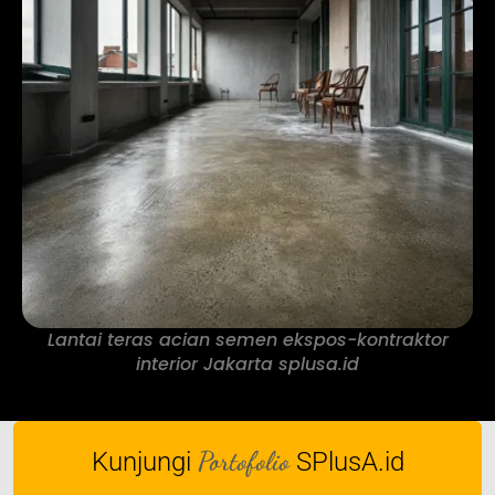
Lantai teras acian semen ekspos-kontraktor
interior Jakarta splusa.id
Portofolio
Kunjungi
SPlusA.id