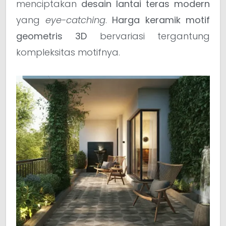
menciptakan
desain lantai teras modern
yang
eye-catching
.
Harga keramik motif
geometris 3D
bervariasi tergantung
kompleksitas motifnya.