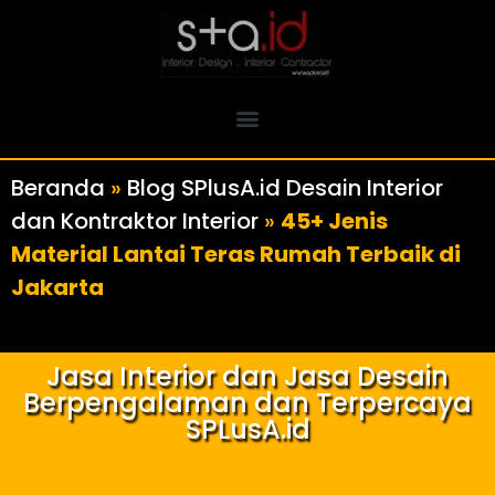
Beranda
»
Blog SPlusA.id Desain Interior
dan Kontraktor Interior
»
45+ Jenis
Material Lantai Teras Rumah Terbaik di
Jakarta
Jasa Interior dan Jasa Desain
Berpengalaman dan Terpercaya
SPLusA.id