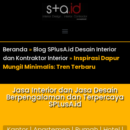
Beranda
»
Blog SPlusA.id Desain Interior
dan Kontraktor Interior
»
Inspirasi Dapur
Mungil Minimalis: Tren Terbaru
Jasa Interior dan Jasa Desain
Berpengalaman dan Terpercaya
SPLusA.id
Kantor | Apartemen | Rumah | Hotel |