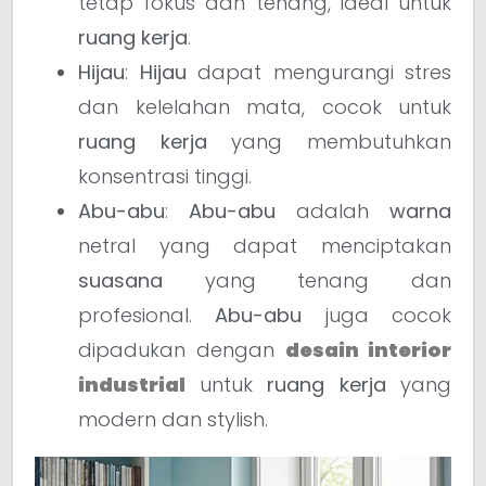
tetap fokus dan tenang, ideal untuk
ruang kerja
.
Hijau
:
Hijau
dapat mengurangi stres
dan kelelahan mata, cocok untuk
ruang kerja
yang membutuhkan
konsentrasi tinggi.
Abu-abu
:
Abu-abu
adalah
warna
netral yang dapat menciptakan
suasana
yang tenang dan
profesional.
Abu-abu
juga cocok
dipadukan dengan
desain interior
industrial
untuk
ruang kerja
yang
modern dan stylish.