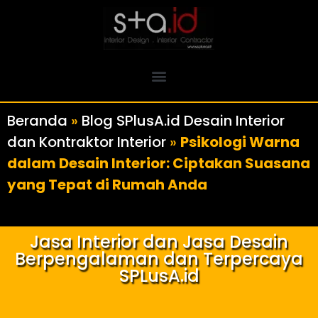
Beranda
»
Blog SPlusA.id Desain Interior
dan Kontraktor Interior
»
Psikologi Warna
dalam Desain Interior: Ciptakan Suasana
yang Tepat di Rumah Anda
Jasa Interior dan Jasa Desain
Berpengalaman dan Terpercaya
SPLusA.id