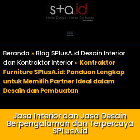
Beranda
»
Blog SPlusA.id Desain Interior
dan Kontraktor Interior
»
Kontraktor
Furniture SPlusA.id: Panduan Lengkap
untuk Memilih Partner Ideal dalam
Desain dan Pembuatan
Jasa Interior dan Jasa Desain
Berpengalaman dan Terpercaya
SPLusA.id