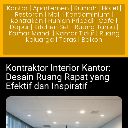
Kantor | Apartemen | Rumah | Hotel |
Restoran | Mall | Kondominium |
Kontrakan | Hunian Pribadi | Cafe |
Dapur | Kitchen Set | Ruang Tamu |
Kamar Mandi | Kamar Tidur | Ruang
Keluarga | Teras | Balkon
Kontraktor Interior Kantor:
Desain Ruang Rapat yang
Efektif dan Inspiratif