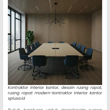
Kontraktor interior kantor, desain ruang rapat,
ruang rapat modern-kontraktor interior kantor
splusa.id
Butuh bantuan untuk mendesain ruang