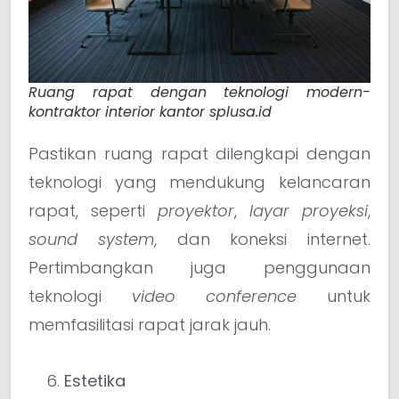
Ruang rapat dengan teknologi modern-
kontraktor interior kantor splusa.id
Pastikan ruang rapat dilengkapi dengan
teknologi yang mendukung kelancaran
rapat, seperti
proyektor
,
layar proyeksi
,
sound system
, dan koneksi internet.
Pertimbangkan juga penggunaan
teknologi
video conference
untuk
memfasilitasi rapat jarak jauh.
Estetika