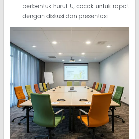
berbentuk huruf U, cocok untuk rapat
dengan diskusi dan presentasi.