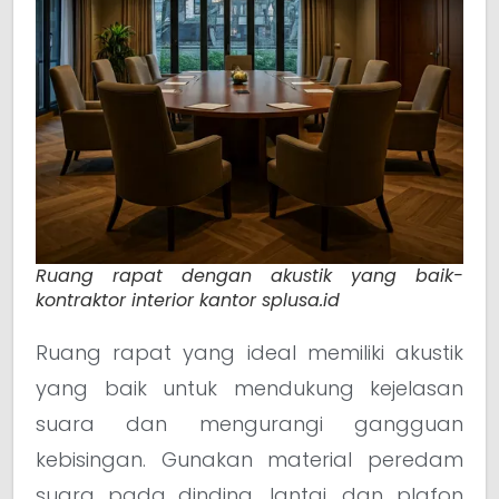
Ruang rapat dengan akustik yang baik-
kontraktor interior kantor splusa.id
Ruang rapat yang ideal memiliki akustik
yang baik untuk mendukung kejelasan
suara dan mengurangi gangguan
kebisingan. Gunakan material peredam
suara pada dinding, lantai, dan plafon