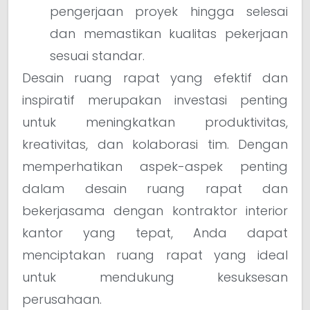
pengerjaan proyek hingga selesai
dan memastikan kualitas pekerjaan
sesuai standar.
Desain ruang rapat yang efektif dan
inspiratif merupakan investasi penting
untuk meningkatkan produktivitas,
kreativitas, dan kolaborasi tim. Dengan
memperhatikan aspek-aspek penting
dalam desain ruang rapat dan
bekerjasama dengan kontraktor interior
kantor yang tepat, Anda dapat
menciptakan ruang rapat yang ideal
untuk mendukung kesuksesan
perusahaan.