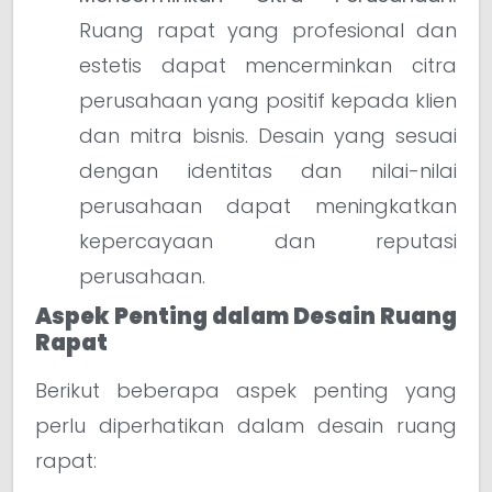
Ruang rapat yang profesional dan
estetis dapat mencerminkan citra
perusahaan yang positif kepada klien
dan mitra bisnis. Desain yang sesuai
dengan identitas dan nilai-nilai
perusahaan dapat meningkatkan
kepercayaan dan reputasi
perusahaan.
Aspek Penting dalam Desain Ruang
Rapat
Berikut beberapa aspek penting yang
perlu diperhatikan dalam desain ruang
rapat: