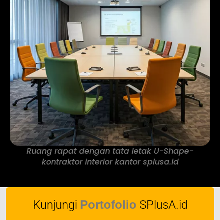
Ruang rapat dengan tata letak U-Shape-
kontraktor interior kantor splusa.id
Kunjungi
Portofolio
SPlusA.id