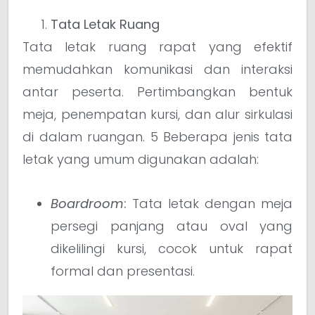
Tata Letak Ruang
Tata letak ruang rapat yang efektif
memudahkan komunikasi dan interaksi
antar peserta. Pertimbangkan bentuk
meja, penempatan kursi, dan alur sirkulasi
di dalam ruangan. 5 Beberapa jenis tata
letak yang umum digunakan adalah:
Boardroom
:
Tata letak dengan meja
persegi panjang atau oval yang
dikelilingi kursi, cocok untuk rapat
formal dan presentasi.