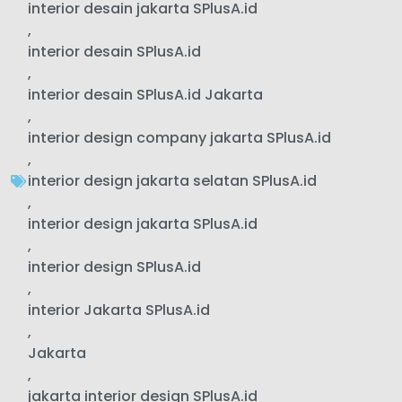
interior desain jakarta SPlusA.id
,
interior desain SPlusA.id
,
interior desain SPlusA.id Jakarta
,
interior design company jakarta SPlusA.id
,
interior design jakarta selatan SPlusA.id
,
interior design jakarta SPlusA.id
,
interior design SPlusA.id
,
interior Jakarta SPlusA.id
,
Jakarta
,
jakarta interior design SPlusA.id