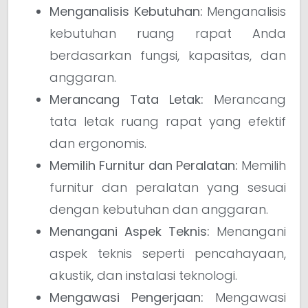
Menganalisis Kebutuhan:
Menganalisis
kebutuhan ruang rapat Anda
berdasarkan fungsi, kapasitas, dan
anggaran.
Merancang Tata Letak:
Merancang
tata letak ruang rapat yang efektif
dan ergonomis.
Memilih Furnitur dan Peralatan:
Memilih
furnitur dan peralatan yang sesuai
dengan kebutuhan dan anggaran.
Menangani Aspek Teknis:
Menangani
aspek teknis seperti pencahayaan,
akustik, dan instalasi teknologi.
Mengawasi Pengerjaan:
Mengawasi