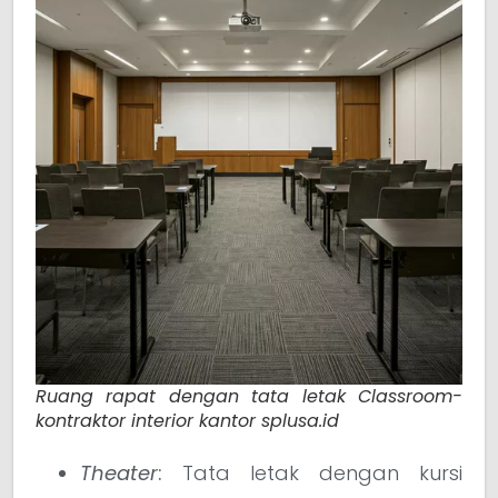
Ruang rapat dengan tata letak Classroom-
kontraktor interior kantor splusa.id
Theater
:
Tata letak dengan kursi