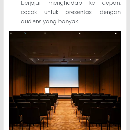
berjajar menghadap ke depan,
cocok untuk presentasi dengan
audiens yang banyak.