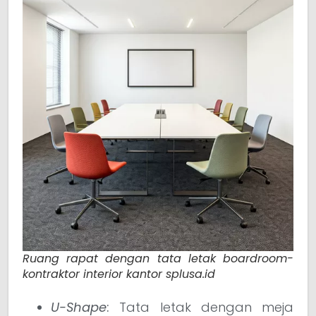
Ruang rapat dengan tata letak boardroom-
kontraktor interior kantor splusa.id
U-Shape
:
Tata letak dengan meja