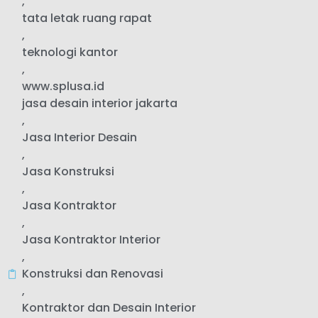
,
tata letak ruang rapat
,
teknologi kantor
,
www.splusa.id
jasa desain interior jakarta
,
Jasa Interior Desain
,
Jasa Konstruksi
,
Jasa Kontraktor
,
Jasa Kontraktor Interior
,
Konstruksi dan Renovasi
,
Kontraktor dan Desain Interior