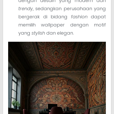
dengan desain yang modern dan
trendy
, sedangkan perusahaan yang
bergerak di bidang
fashion
dapat
memilih wallpaper dengan motif
yang
stylish
dan elegan.