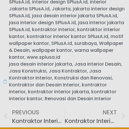
SPlusA.id
,
interior design SPlusA.id
,
interior
Jakarta SPlusA.id
,
Jakarta
,
jakarta interior design
SPlusA.id
,
jasa desain interior jakarta SPlusA.id
,
jasa interior design SPlusA.id
,
jasa interior jakarta
SPlusA.id
,
kontraktor interior
,
kontraktor interior
kantor
,
kontraktor interior kantor SPlusA.id
,
motif
wallpaper kantor
,
SPlusA.id
,
surabaya
,
Wallpaper
& Desain
,
wallpaper kantor
,
warna wallpaper
kantor
,
www.splusa.id
jasa desain interior jakarta
,
Jasa Interior Desain
,
Jasa Konstruksi
,
Jasa Kontraktor
,
Jasa
Kontraktor Interior
,
Konstruksi dan Renovasi
,
Kontraktor dan Desain Interior
,
kontraktor
interior
,
kontraktor interior jakarta
,
kontraktor
interior kantor
,
Renovasi dan Desain Interior
PREVIOUS
NEXT
Kontraktor Interior Kantor: Fungsi Gorden & Tirai dalam Desain Kantor Modern
Kontraktor Interior Kantor: Aksesoris Fungsional untuk Meja Kerja yang Lebih Produktif