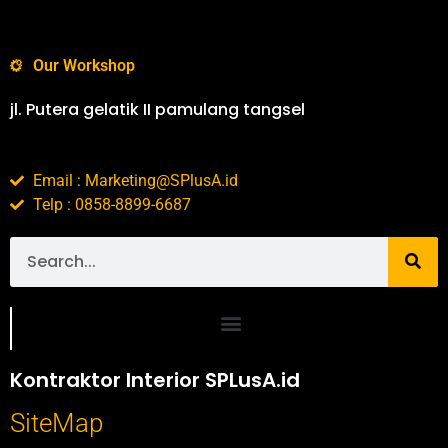
Our Workshop
jl. Putera gelatik II pamulang tangsel
Email : Marketing@SPlusA.id
Telp : 0858-8899-6687
Portofolio SPlusA.id Jasa Desain Interior dan Kontraktor Interior
Kontraktor Interior SPLusA.id
SiteMap