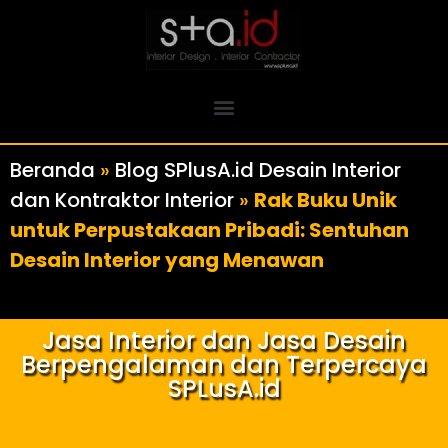
Beranda
»
Blog SPlusA.id Desain Interior
dan Kontraktor Interior
»
Rak Buku Unik
untuk Perpustakaan Pribadi: Sentuhan
Desain Interior yang Menawan
Jasa Interior dan Jasa Desain
Berpengalaman dan Terpercaya
SPLusA.id