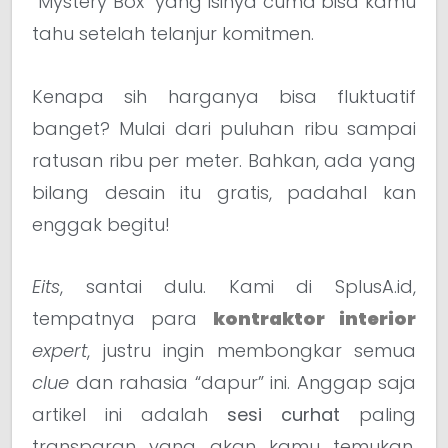
“Mystery Box” yang isinya cuma bisa kamu
tahu setelah telanjur komitmen.
Kenapa sih harganya bisa fluktuatif
banget? Mulai dari puluhan ribu sampai
ratusan ribu per meter. Bahkan, ada yang
bilang desain itu gratis, padahal kan
enggak begitu!
Eits
, santai dulu. Kami di SplusA.id,
tempatnya para
kontraktor interior
expert
, justru ingin membongkar semua
clue
dan rahasia “dapur” ini. Anggap saja
artikel ini adalah
sesi curhat
paling
transparan yang akan kamu temukan.