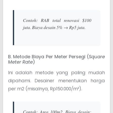
Contoh:
RAB total renovasi $100
juta. Biaya desain 5%
→
Rp5 juta.
B. Metode Biaya Per Meter Persegi (
Square
Meter Rate
)
Ini adalah metode yang paling mudah
dipahami. Desainer menentukan harga
per
m
2
(misalnya, Rp150.000/m²).
Contoh:
Area
100
m
2
. Biaya desain: