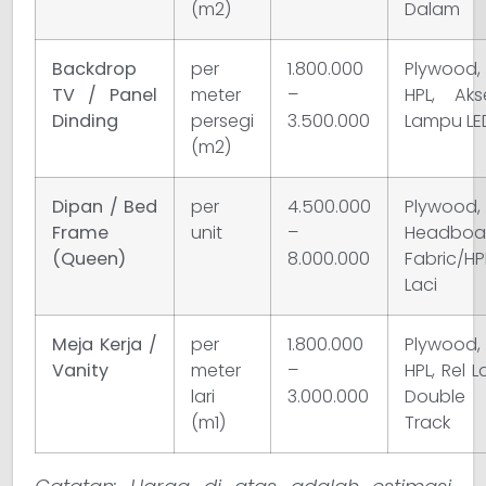
(m2)
Dalam
Backdrop
per
1.800.000
Plywood,
TV / Panel
meter
–
HPL, Aks
Dinding
persegi
3.500.000
Lampu LE
(m2)
Dipan / Bed
per
4.500.000
Plywood,
Frame
unit
–
Headboa
(Queen)
8.000.000
Fabric/HP
Laci
Meja Kerja /
per
1.800.000
Plywood,
Vanity
meter
–
HPL, Rel L
lari
3.000.000
Double
(m1)
Track