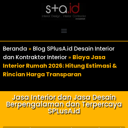
Beranda
»
Blog SPlusA.id Desain Interior
dan Kontraktor Interior
»
Biaya Jasa
Interior Rumah 2026: Hitung Estimasi &
Rincian Harga Transparan
Jasa Interior dan Jasa Desain
Berpengalaman dan Terpercaya
SPLusA.id