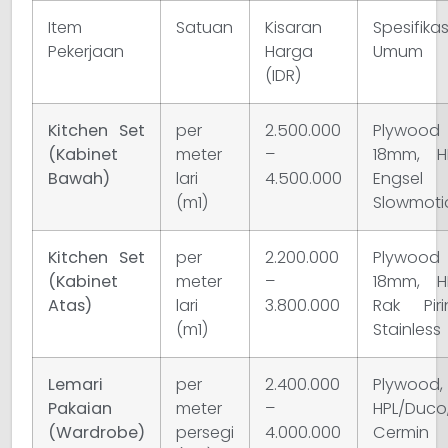
Item
Satuan
Kisaran
Spesifikas
Pekerjaan
Harga
Umum
(IDR)
Kitchen Set
per
2.500.000
Plywood
(Kabinet
meter
–
18mm, HP
Bawah)
lari
4.500.000
Engsel
(m1)
Slowmoti
Kitchen Set
per
2.200.000
Plywood
(Kabinet
meter
–
18mm, HP
Atas)
lari
3.800.000
Rak Piri
(m1)
Stainless
Lemari
per
2.400.000
Plywood,
Pakaian
meter
–
HPL/Duco
(Wardrobe)
persegi
4.000.000
Cermin