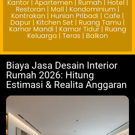
Kantor | Apartemen | Rumah | Hotel |
Restoran | Mall | Kondominium |
Kontrakan | Hunian Pribadi | Cafe |
Dapur | Kitchen Set | Ruang Tamu |
Kamar Mandi | Kamar Tidur | Ruang
Keluarga | Teras | Balkon
Biaya Jasa Desain Interior
Rumah 2026: Hitung
Estimasi & Realita Anggaran