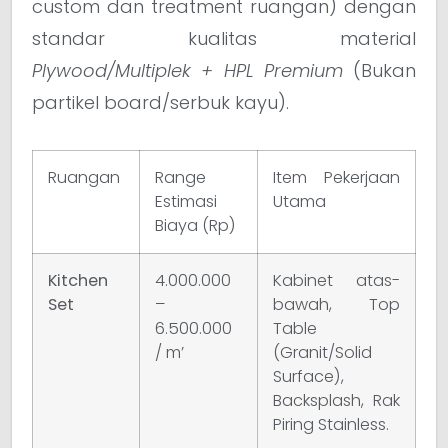
custom dan treatment ruangan) dengan
standar kualitas material
Plywood/Multiplek + HPL Premium
(Bukan
partikel board/serbuk kayu).
Ruangan
Range
Item Pekerjaan
Estimasi
Utama
Biaya (Rp)
Kitchen
4.000.000
Kabinet atas-
Set
–
bawah, Top
6.500.000
Table
/ m’
(Granit/Solid
Surface),
Backsplash, Rak
Piring Stainless.