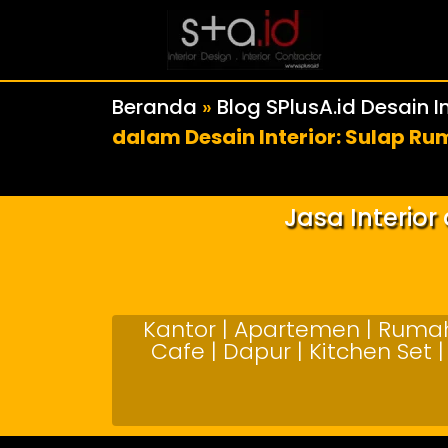
Beranda
»
Blog SPlusA.id Desain In
dalam Desain Interior: Sulap R
Jasa Interio
Kantor | Apartemen | Rumah 
Cafe | Dapur | Kitchen Set