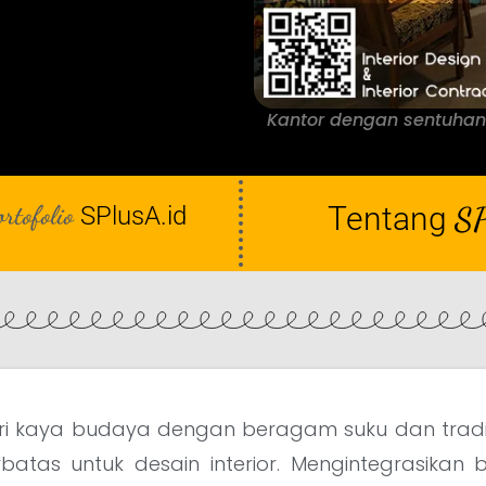
Kantor dengan sentuhan l
ortofolio
Tentang
SP
SPlusA.id
eri kaya budaya dengan beragam suku dan trad
erbatas untuk desain interior. Mengintegrasikan