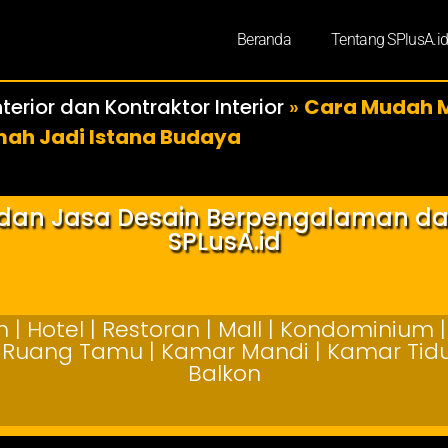
Beranda
Tentang SPlusA.i
terior dan Kontraktor Interior
»
Cara Mudah M
umah Jadi Istana Budaya
r dan Jasa Desain Berpengalaman d
SPLusA.id
| Hotel | Restoran | Mall | Kondominium | 
 | Ruang Tamu | Kamar Mandi | Kamar Tidur
Balkon