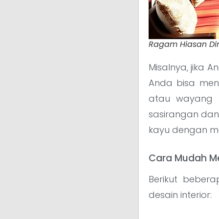
Ragam Hiasan Dind
Misalnya, jika A
Anda bisa meng
atau wayang k
sasirangan dan 
kayu dengan mot
Cara Mudah Me
Berikut beber
desain interior: