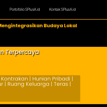
d
Portofolio SPlusA.id
Kontak SPlusA.id
engintegrasikan Budaya Lokal
an Terpercaya
Kontrakan | Hunian Pribadi |
 | Ruang Keluarga | Teras |