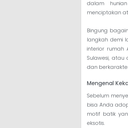
dalam hunia
menciptakan at
Bingung bagaim
langkah demi l
interior rumah 
Sulawesi, atau
dan berkarakter
Mengenal Keka
Sebelum menyel
bisa Anda adops
motif batik ya
eksotis.