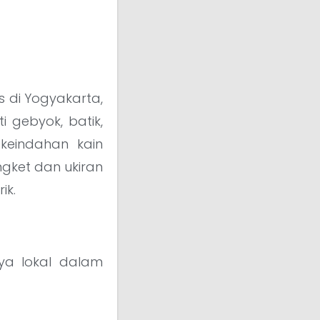
is di Yogyakarta,
 gebyok, batik,
keindahan kain
ngket dan ukiran
ik.
ya lokal dalam