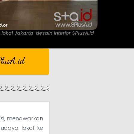
okal Jakarta-desain interior SPlusA.id
lusA.id
isi, menawarkan
 budaya lokal ke