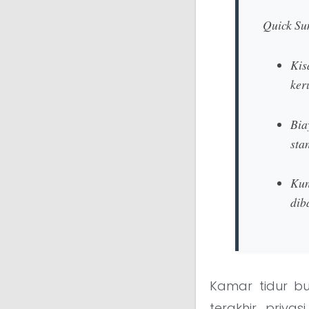
Quick S
Kis
ker
Bia
sta
Kun
dib
Kamar tidur b
terakhir priva