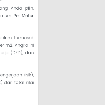
ng Anda pilih.
 umum:
Per Meter
belum termasuk
per m2
. Angka ini
erja (DED), dan
ngerjaan fisik),
dari total nilai