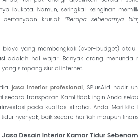
a ibukota. Namun, seringkali keinginan memili
u pertanyaan krusial:
“Berapa sebenarnya bi
 biaya yang membengkak (over-budget) atau h
asi adalah hal wajar. Banyak orang menunda 
yang simpang siur di internet.
edia
jasa interior profesional
, SPlusA.id hadir
ini secara transparan. Kami tidak ingin Anda s
erinvestasi pada kualitas istirahat Anda. Mari kit
tidur nyenyak, baik secara harfiah maupun finansi
Jasa Desain Interior Kamar Tidur Sebenar