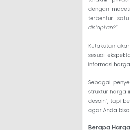
dengan macetny
terbentur sat
disiapkan?”
Ketakutan akan
sesuai ekspekt
informasi harga 
Sebagai peny
struktur harga 
desain”, tapi b
agar Anda bisa 
Berapa Harga 