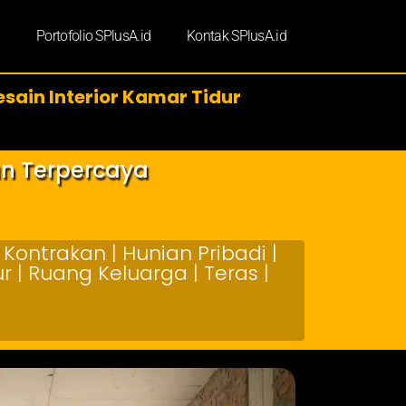
d
Portofolio SPlusA.id
Kontak SPlusA.id
sain Interior Kamar Tidur
an Terpercaya
Kontrakan | Hunian Pribadi |
 | Ruang Keluarga | Teras |