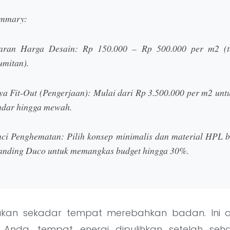
ummary:
aran Harga Desain:
Rp 150.000 – Rp 500.000 per m2 (t
umitan).
ya Fit-Out (Pengerjaan):
Mulai dari Rp 3.500.000 per m2 untu
ndar hingga mewah.
ci Penghematan:
Pilih konsep minimalis dan material HPL b
anding Duco untuk memangkas budget hingga 30%.
ukan sekadar tempat merebahkan badan. Ini 
si Anda, tempat energi dipulihkan setelah seh