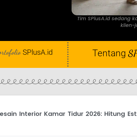
Tim SPlusA.id sedang k
klien-j
ortofolio
Tentang
SP
SPlusA.id
sain Interior Kamar Tidur 2026: Hitung Es