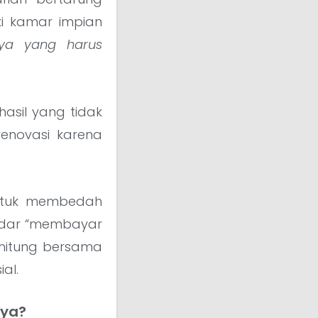
ki kamar impian
aya yang harus
asil yang tidak
renovasi karena
 untuk membedah
ekadar “membayar
a hitung bersama
al.
nya?