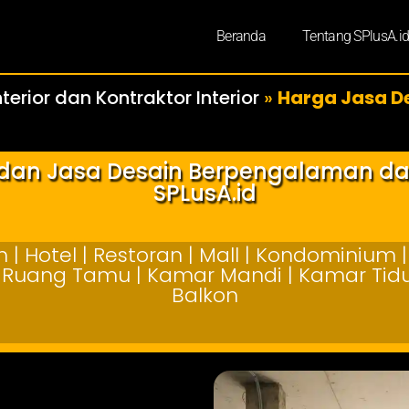
Beranda
Tentang SPlusA.i
terior dan Kontraktor Interior
»
Harga Jasa De
r dan Jasa Desain Berpengalaman d
SPLusA.id
| Hotel | Restoran | Mall | Kondominium | 
 | Ruang Tamu | Kamar Mandi | Kamar Tidur
Balkon