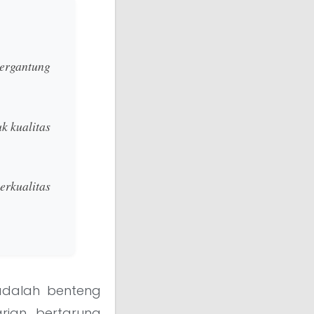
ergantung
k kualitas
erkualitas
adalah benteng
arian bertarung