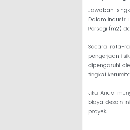
Jawaban singk
Dalam industri
Persegi (m2)
d
Secara rata-r
pengerjaan fisi
dipengaruhi ol
tingkat kerumi
Jika Anda men
biaya desain ini
proyek.