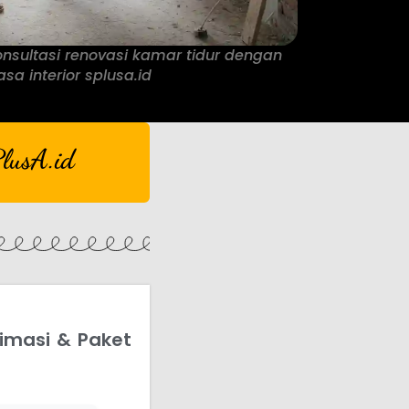
onsultasi renovasi kamar tidur dengan
asa interior splusa.id
lusA.id
timasi & Paket