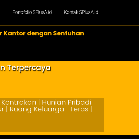
d
Portofolio SPlusA.id
Kontak SPlusA.id
or Kantor dengan Sentuhan
an Terpercaya
Kontrakan | Hunian Pribadi |
 | Ruang Keluarga | Teras |