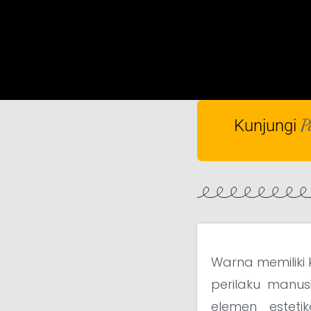
P
Kunjungi
Warna memiliki 
perilaku manus
elemen esteti