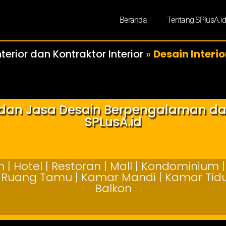
Beranda
Tentang SPlusA.i
terior dan Kontraktor Interior
»
Desain Interi
r dan Jasa Desain Berpengalaman d
SPLusA.id
| Hotel | Restoran | Mall | Kondominium | 
 | Ruang Tamu | Kamar Mandi | Kamar Tidur
Balkon