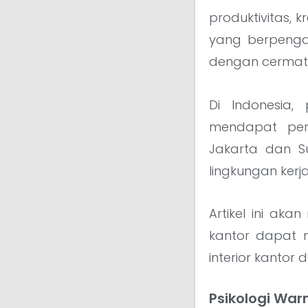
produktivitas, k
yang berpeng
dengan cermat 
Di Indonesia,
mendapat perh
Jakarta dan 
lingkungan kerj
Artikel ini ak
kantor dapat m
interior kanto
Psikologi War