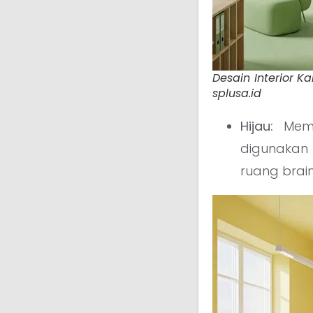
Desain Interior K
splusa.id
Hijau:
Membe
digunakan 
ruang brain