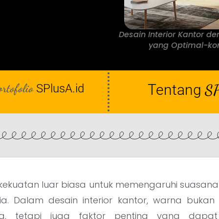
Desain Interior Kantor 
yang Optimal-kont
ortofolio
Tentang
SP
SPlusA.id
kekuatan luar biasa untuk memengaruhi suasana 
ia. Dalam desain interior kantor, warna buka
ka, tetapi juga faktor penting yang dapa