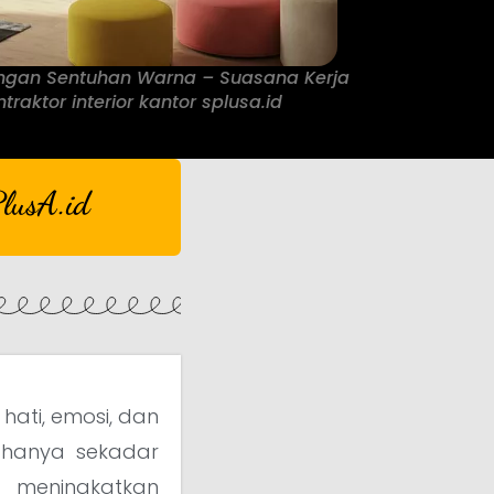
dengan Sentuhan Warna – Suasana Kerja
raktor interior kantor splusa.id
lusA.id
hati, emosi, dan
n hanya sekadar
t meningkatkan