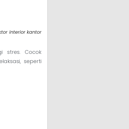
or interior kantor
 stres. Cocok
aksasi, seperti