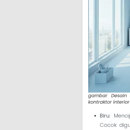
gambar Desain 
kontraktor interio
Biru:
Mencip
Cocok digu