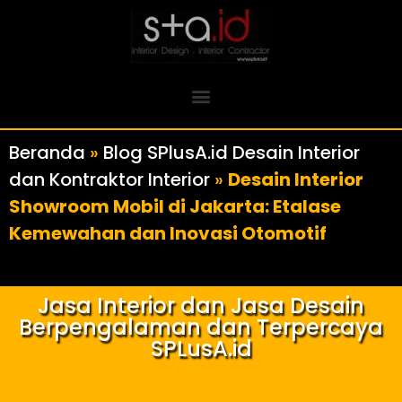
Beranda
»
Blog SPlusA.id Desain Interior
dan Kontraktor Interior
»
Desain Interior
Showroom Mobil di Jakarta: Etalase
Kemewahan dan Inovasi Otomotif
Jasa Interior dan Jasa Desain
Berpengalaman dan Terpercaya
SPLusA.id