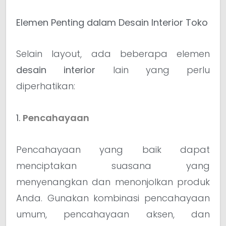
Elemen Penting dalam Desain Interior Toko
Selain layout, ada beberapa elemen
desain interior
lain yang perlu
diperhatikan:
1.
Pencahayaan
Pencahayaan yang baik dapat
menciptakan suasana yang
menyenangkan dan menonjolkan produk
Anda. Gunakan kombinasi pencahayaan
umum, pencahayaan aksen, dan