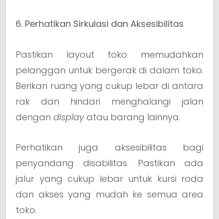
6. Perhatikan Sirkulasi dan Aksesibilitas
Pastikan layout toko memudahkan
pelanggan untuk bergerak di dalam toko.
Berikan ruang yang cukup lebar di antara
rak dan hindari menghalangi jalan
dengan
display
atau barang lainnya.
Perhatikan juga aksesibilitas bagi
penyandang disabilitas. Pastikan ada
jalur yang cukup lebar untuk kursi roda
dan akses yang mudah ke semua area
toko.