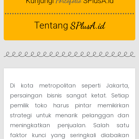
Portofolio
Kunjungi
SPlusA.id
Tentang
SPlusA.id
Di kota metropolitan seperti Jakarta,
persaingan bisnis sangat ketat. Setiap
pemilik toko harus pintar memikirkan
strategi untuk menarik pelanggan dan
meningkatkan penjualan. Salah satu
faktor kunci yang seringkali diabaikan