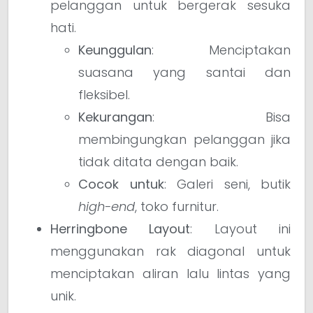
pelanggan untuk bergerak sesuka
hati.
Keunggulan
: Menciptakan
suasana yang santai dan
fleksibel.
Kekurangan
: Bisa
membingungkan pelanggan jika
tidak ditata dengan baik.
Cocok untuk
: Galeri seni, butik
high-end
, toko furnitur.
Herringbone Layout
: Layout ini
menggunakan rak diagonal untuk
menciptakan aliran lalu lintas yang
unik.