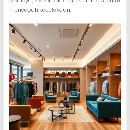
Misalnya, lantai toko harus anti slip untuk
mencegah kecelakaan.