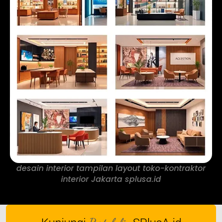
desain interior tampilan layout toko-kontraktor
interior Jakarta splusa.id