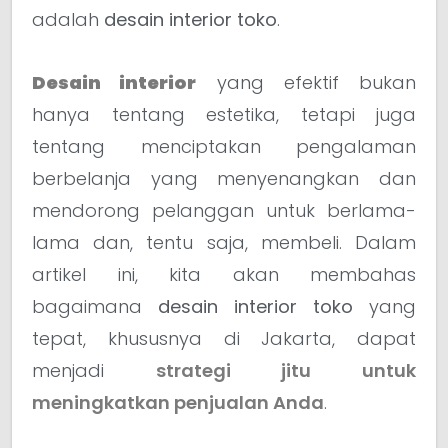
adalah
desain interior toko
.
Desain interior
yang efektif bukan
hanya tentang estetika, tetapi juga
tentang menciptakan pengalaman
berbelanja yang menyenangkan dan
mendorong pelanggan untuk berlama-
lama dan, tentu saja, membeli. Dalam
artikel ini, kita akan membahas
bagaimana
desain interior toko
yang
tepat, khususnya di Jakarta, dapat
menjadi
strategi jitu untuk
meningkatkan penjualan Anda
.