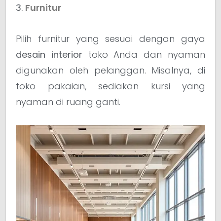
3.
Furnitur
Pilih furnitur yang sesuai dengan gaya
desain interior
toko Anda dan nyaman
digunakan oleh pelanggan. Misalnya, di
toko pakaian, sediakan kursi yang
nyaman di ruang ganti.