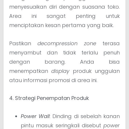
menyesuaikan diri dengan suasana toko.
Area ini sangat penting untuk
menciptakan kesan pertama yang baik.
Pastikan
decompression zone
terasa
menyambut dan tidak terlalu penuh
dengan barang. Anda bisa
menempatkan
display
produk unggulan
atau informasi promosi di area ini.
4. Strategi Penempatan Produk
Power Wall
: Dinding di sebelah kanan
pintu masuk seringkali disebut
power