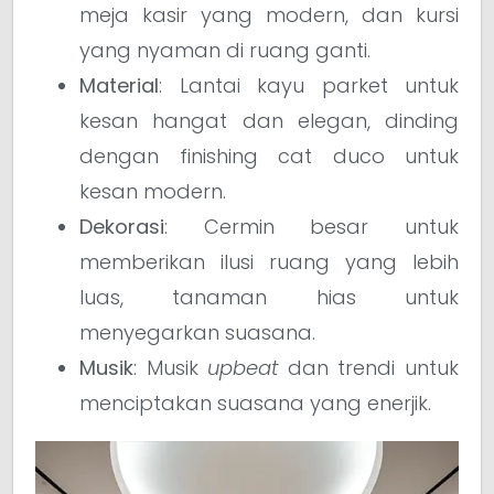
meja kasir yang modern, dan kursi
yang nyaman di ruang ganti.
Material
: Lantai kayu parket untuk
kesan hangat dan elegan, dinding
dengan finishing cat duco untuk
kesan modern.
Dekorasi
: Cermin besar untuk
memberikan ilusi ruang yang lebih
luas, tanaman hias untuk
menyegarkan suasana.
Musik
: Musik
upbeat
dan trendi untuk
menciptakan suasana yang enerjik.