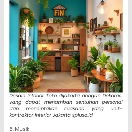
Desain Interior Toko dijakarta dengan Dekorasi
yang dapat menambah sentuhan personal
dan menciptakan suasana yang unik-
kontraktor interior Jakarta splusa.id
6. Musik