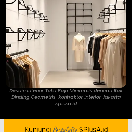
Desain Interior Toko Baju Minimalis dengan Rak
Dinding Geometris-kontraktor interior Jakarta
splusa.id
Portofolio
Kunjungi
SPlusA.id