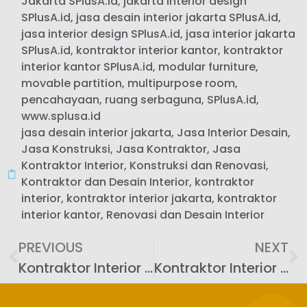
Jakarta SPlusA.id
,
jakarta interior design
SPlusA.id
,
jasa desain interior jakarta SPlusA.id
,
jasa interior design SPlusA.id
,
jasa interior jakarta
SPlusA.id
,
kontraktor interior kantor
,
kontraktor
interior kantor SPlusA.id
,
modular furniture
,
movable partition
,
multipurpose room
,
pencahayaan
,
ruang serbaguna
,
SPlusA.id
,
www.splusa.id
jasa desain interior jakarta
,
Jasa Interior Desain
,
Jasa Konstruksi
,
Jasa Kontraktor
,
Jasa
Kontraktor Interior
,
Konstruksi dan Renovasi
,
Kontraktor dan Desain Interior
,
kontraktor
interior
,
kontraktor interior jakarta
,
kontraktor
interior kantor
,
Renovasi dan Desain Interior
PREVIOUS
NEXT
Kontraktor Interior Kantor: Desain Ruang Pelatihan yang Efektif
Kontraktor Interior Kantor: Desain Ruang Tamu yang Representatif