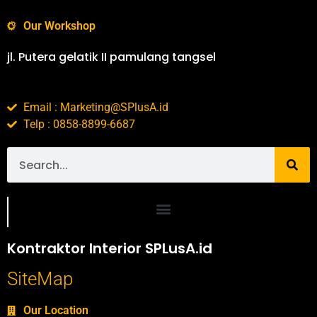
Our Workshop
jl. Putera gelatik II pamulang tangsel
Email : Marketing@SPlusA.id
Telp : 0858-8899-6687
Portofolio SPlusA.id Jasa Desain Interior dan Kontraktor Interior
Kontraktor Interior SPLusA.id
SiteMap
Our Location