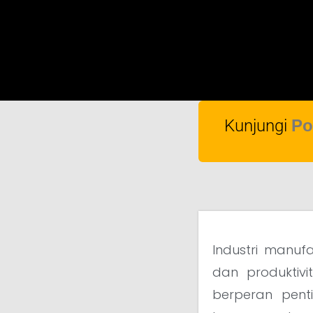
Kunjungi
Po
Industri manuf
dan produktivi
berperan pent