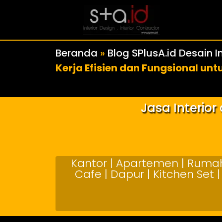
Beranda
»
Blog SPlusA.id Desain In
Kerja Efisien dan Fungsional unt
Jasa Interio
Kantor | Apartemen | Rumah 
Cafe | Dapur | Kitchen Set