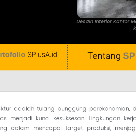
Desain Interior Kantor M
k
rtofolio
SPlusA.id
Tentang
SP
aktur adalah tulang punggung perekonomian, di
tas menjadi kunci kesuksesan. Lingkungan ker
ing dalam mencapai target produksi, menja