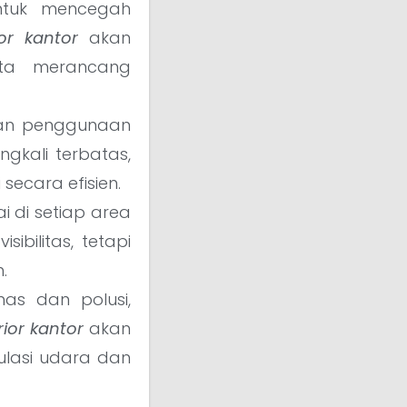
untuk mencegah
ior kantor
akan
rta merancang
kan penggunaan
ngkali terbatas,
ecara efisien.
 di setiap area
ibilitas, tetapi
.
nas dan polusi,
rior kantor
akan
kulasi udara dan