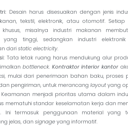
ri:
Desain harus disesuaikan dengan jenis indus
anan, tekstil, elektronik, atau otomotif. Setiap i
 khusus, misalnya industri makanan membu
n yang tinggi, sedangkan industri elektron
an dari
static electricity
.
i:
Tata letak ruang harus mendukung alur produk
imalkan
bottleneck
.
Kontraktor interior kantor
aka
ksi, mulai dari penerimaan bahan baku, proses p
dan pengiriman, untuk merancang
layout
yang op
Keamanan menjadi prioritas utama dalam indus
us mematuhi standar keselamatan kerja dan memi
n. Ini termasuk penggunaan material yang ta
ng jelas, dan
signage
yang informatif.