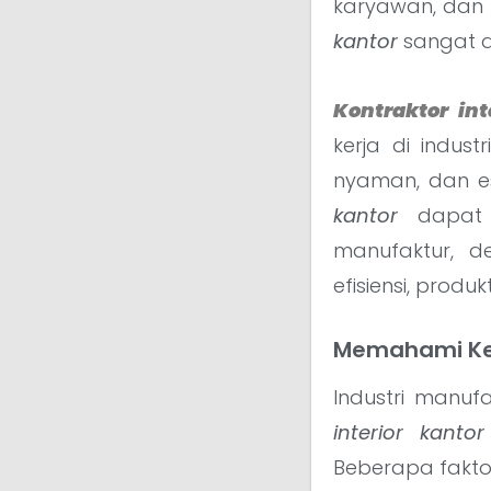
karyawan, dan 
kantor
sangat d
Kontraktor int
kerja di indus
nyaman, dan es
kantor
dapat m
manufaktur, 
efisiensi, produ
Memahami Kebu
Industri manufa
interior kantor
Beberapa fakto