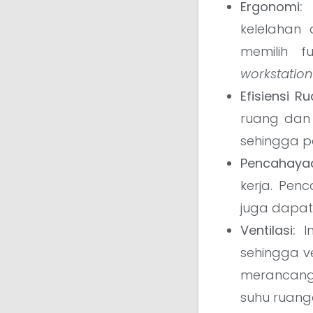
Ergonomi:
P
kelelahan
memilih f
workstation
Efisiensi R
ruang dan 
sehingga p
Pencahaya
kerja. Pen
juga dapa
Ventilasi:
In
sehingga ve
merancang 
suhu ruang