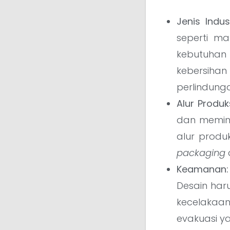
Jenis Indust
seperti mak
kebutuhan
kebersiha
perlindung
Alur Produks
dan memin
alur produ
packaging
Keamanan:
Desain har
kecelakaa
evakuasi ya