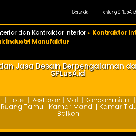
Beranda
Tentang SPlusA.i
terior dan Kontraktor Interior
»
Kontraktor In
uk Industri Manufaktur
r dan Jasa Desain Berpengalaman d
SPLusA.id
| Hotel | Restoran | Mall | Kondominium | 
 | Ruang Tamu | Kamar Mandi | Kamar Tidur
Balkon