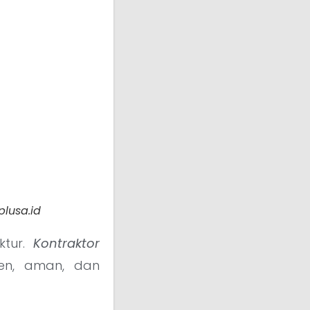
plusa.id
ktur.
Kontraktor
en, aman, dan