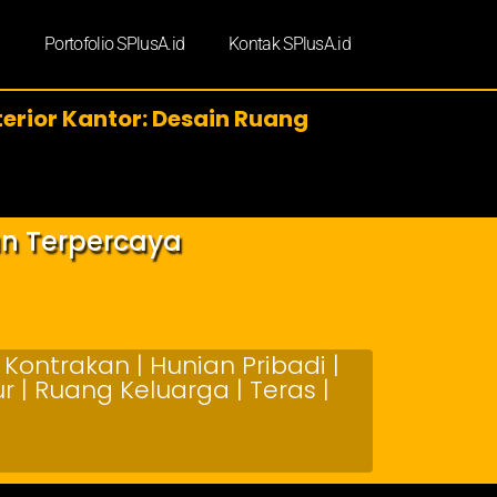
d
Portofolio SPlusA.id
Kontak SPlusA.id
terior Kantor: Desain Ruang
an Terpercaya
Kontrakan | Hunian Pribadi |
 | Ruang Keluarga | Teras |