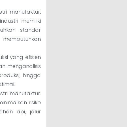
tri manufaktur,
ndustri memiliki
tuhkan standar
ik membutuhkan
si yang efisien
n menganalisis
roduksi, hingga
timal.
tri manufaktur.
nimalkan risiko
han api, jalur