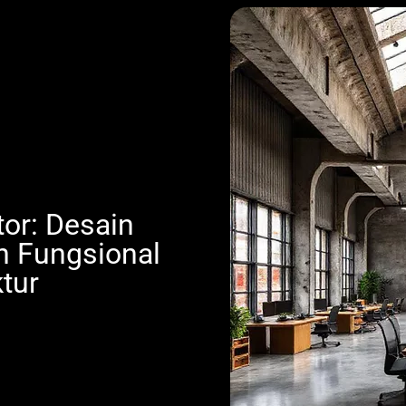
tor: Desain
n Fungsional
tur