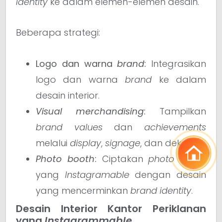
identity
ke dalam elemen-elemen desain.
Beberapa strategi:
Logo dan warna
brand
:
Integrasikan
logo dan warna
brand
ke dalam
desain interior.
Visual merchandising
:
Tampilkan
brand values
dan
achievements
melalui
display
,
signage
, dan dekorasi.
Photo booth
:
Ciptakan
photo booth
yang
Instagramable
dengan desain
yang mencerminkan
brand identity
.
Desain Interior Kantor Periklanan
yang
Instagrammable