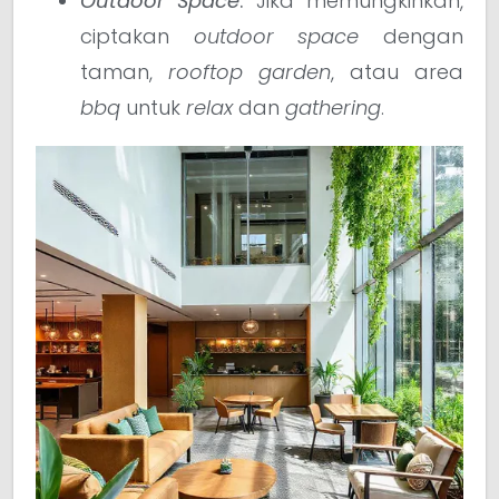
Outdoor Space
:
Jika memungkinkan,
ciptakan
outdoor space
dengan
taman,
rooftop garden
, atau area
bbq
untuk
relax
dan
gathering
.