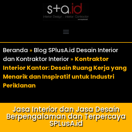
Beranda
»
Blog SPlusA.id Desain Interior
dan Kontraktor Interior
»
Kontraktor
Interior Kantor: Desain Ruang Kerja yang
Menarik dan Inspiratif untuk Industri
Periklanan
Jasa Interior dan Jasa Desain
Berpengalaman dan Terpercaya
SPLusA.id