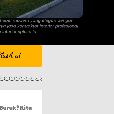
i hebel modern yang elegan dengan
 jasa kontraktor interior profesional-
 interior splusa.id
lusA.id
 Buruk? Kita