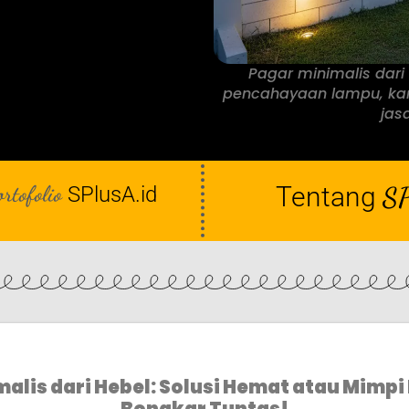
Pagar minimalis dar
pencahayaan lampu, karya
jasa
ortofolio
Tentang
SP
SPlusA.id
alis dari Hebel: Solusi Hemat atau Mimpi