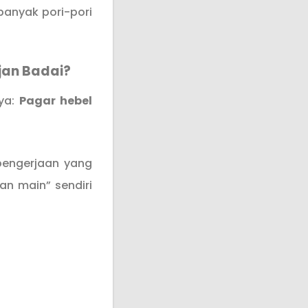
banyak pori-pori
jan Badai?
nya:
Pagar hebel
pengerjaan yang
an main” sendiri