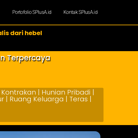
d
Portofolio SPlusA.id
Kontak SPlusA.id
is dari hebel
an Terpercaya
Kontrakan | Hunian Pribadi |
 | Ruang Keluarga | Teras |