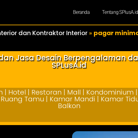
Beranda
Tentang SPlusA.i
terior dan Kontraktor Interior
»
pagar minimal
r dan Jasa Desain Berpengalaman d
SPLusA.id
| Hotel | Restoran | Mall | Kondominium | 
 | Ruang Tamu | Kamar Mandi | Kamar Tidur
Balkon