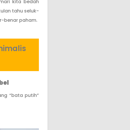
mari kita bedah
ulan tahu seluk-
ar-benar paham.
nimalis
bel
ang “bata putih”