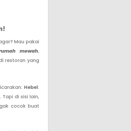
n!
 pagar? Mau pakai
 rumah mewah
,
di restoran yang
bicarakan:
Hebel
.
api di sisi lain,
ggak cocok buat