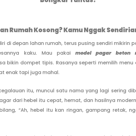
Bongkar Tuntas!
pan Rumah Kosong? Kamu Nggak Sendiria
iri di depan lahan rumah, terus pusing sendiri mikirin
kesannya kaku. Mau pakai
model pagar beton
a bikin dompet tipis. Rasanya seperti memilih menu 
at enak tapi juga mahal.
kegalauan itu, muncul satu nama yang lagi sering di
agar dari hebel itu cepat, hemat, dan hasilnya modern. T
bilang, “Ah, hebel itu kan ringan, gampang retak, n