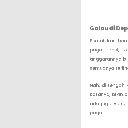
Galau di De
Pernah kan, berd
pagar besi, 
anggarannya bis
semuanya terlih
Nah, di tengah 
Katanya, bikin p
ada juga yang 
pagar!”