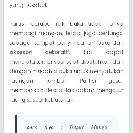
yang fleksibel.
Partisi
berupa rak buku tidak hanya
membagi ruangan, tetapi juga berfungsi
sebagai tempat penyimpanan buku dan
aksesori
dekoratif
. Tirai dapat
menciptakan privasi saat dibutuhkan dan
dengan mudah dibuka untuk menyatukan
ruangan kembali.
Partisi
geser
memberikan fleksibilitas dalam mengatur
ruang
sesuai kebutuhan.
baca juga :
Dapur Mungil