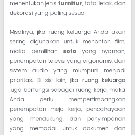
menentukan jenis
furnitur
, tata letak, dan
dekorasi
yang paling sesuai.
Misalnya, jika
ruang keluarga
Anda akan
sering digunakan untuk menonton film,
maka pemilihan
sofa
yang nyaman,
penempatan televisi yang ergonomis, dan
sistem audio yang mumpuni menjadi
prioritas. Di sisi lain, jika
ruang keluarga
juga berfungsi sebagai
ruang kerja
, maka
Anda perlu mempertimbangkan
penempatan meja kerja, pencahayaan
yang mendukung, dan penyimpanan
yang memadai untuk dokumen dan