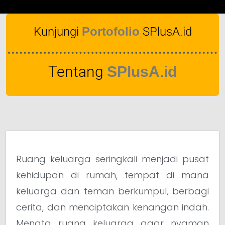
Kunjungi
Portofolio
SPlusA.id
Tentang
SPlusA.id
Ruang keluarga seringkali menjadi pusat
kehidupan di rumah, tempat di mana
keluarga dan teman berkumpul, berbagi
cerita, dan menciptakan kenangan indah.
Menata ruang keluarga agar nyaman