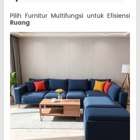
Pilih Furnitur Multifungsi untuk Efisiensi
Ruang