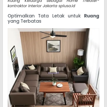
Ruang Keluarga sebagai Home Theater-
kontraktor interior Jakarta splusa.id
Optimalkan Tata Letak untuk
Ruang
yang Terbatas