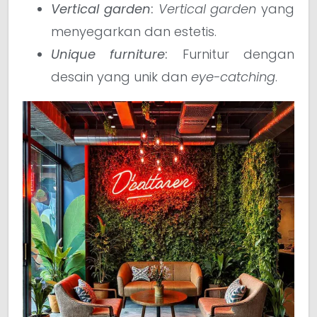
Vertical garden
:
Vertical garden
yang
menyegarkan dan estetis.
Unique furniture
:
Furnitur dengan
desain yang unik dan
eye-catching
.