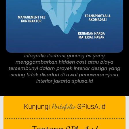
Infografis ilustrasi gunung es yang
menggambarkan hidden cost atau biaya
tersembunyi dalam proyek interior design yang
sering tidak disadari di awal penawaran-jasa
interior jakarta splusa.id
Portofolio
Kunjungi
SPlusA.id