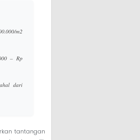
00.000/m2
000 – Rp
ahal dari
rkan tantangan