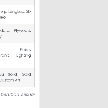
rja Lengkap, 3D
ideo
dard, Plywood,
yl
 Finish,
ranit, Lighting
ayu Solid, Gold
Custom Art
 berubah sesuai