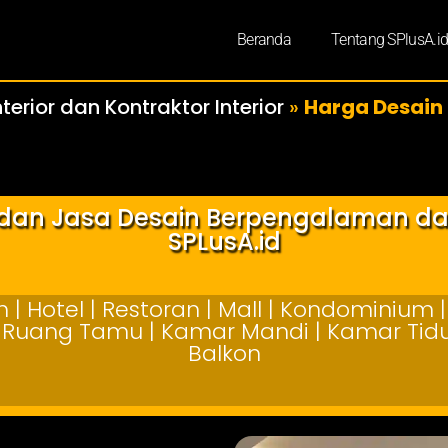
Beranda
Tentang SPlusA.i
terior dan Kontraktor Interior
»
Harga Desain 
r dan Jasa Desain Berpengalaman d
SPLusA.id
| Hotel | Restoran | Mall | Kondominium | 
 | Ruang Tamu | Kamar Mandi | Kamar Tidur
Balkon