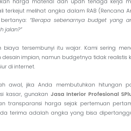
naikan harga material dan upah tenaga kerja 
ali terkejut melihat angka dalam RAB (Rencana A
 bertanya:
“Berapa sebenarnya budget yang a
h jalan?”
 biaya tersembunyi itu wajar. Kami sering men
esain impian, namun budgetnya tidak realistis 
r di internet.
ah awal, jika Anda membutuhkan hitungan p
si kasar, gunakan
Jasa Interior Profesional SPl
an transparansi harga sejak pertemuan perta
da terima adalah angka yang bisa dipertangg