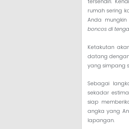
tersendiri. Ke
rumah sering k
Anda mungkin
boncos di tenga
Ketakutan akan
datang dengan d
yang simpang siu
Sebagai langk
sekadar estima
siap memberik
angka yang An
lapangan.