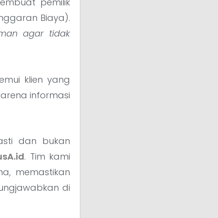
membuat pemilik
nggaran Biaya).
man agar tidak
emui klien yang
karena informasi
asti dan bukan
usA.id
. Tim kami
ma, memastikan
ungjawabkan di