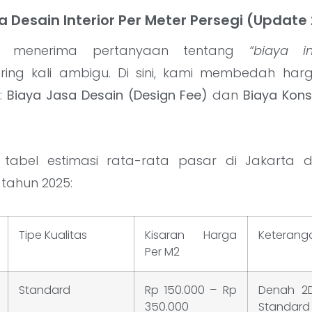
a Desain Interior Per Meter Persegi (Update
ng menerima pertanyaan tentang
“biaya in
ring kali ambigu. Di sini, kami membedah har
:
Biaya Jasa Desain (Design Fee)
dan
Biaya Konst
h tabel estimasi rata-rata pasar di Jakarta 
 tahun 2025:
Tipe Kualitas
Kisaran Harga
Keterang
Per M2
Standard
Rp 150.000 – Rp
Denah 2D
350.000
Standard