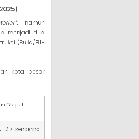
 2025)
terior”
, namun
ga menjadi dua
ruksi (Build/Fit-
dan kota besar
an Output
, 3D Rendering