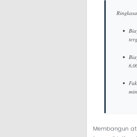
Ringkasa
Bia
ter
Bia
6.0
Fak
min
Membangun ata