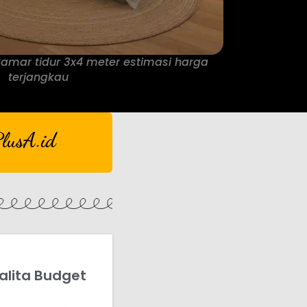
 kamar tidur 3x4 meter estimasi harga
terjangkau
lusA.id
alita Budget