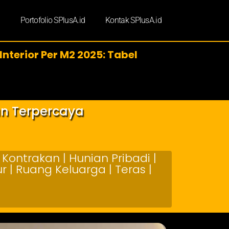
d
Portofolio SPlusA.id
Kontak SPlusA.id
Interior Per M2 2025: Tabel
an Terpercaya
Kontrakan | Hunian Pribadi |
 | Ruang Keluarga | Teras |