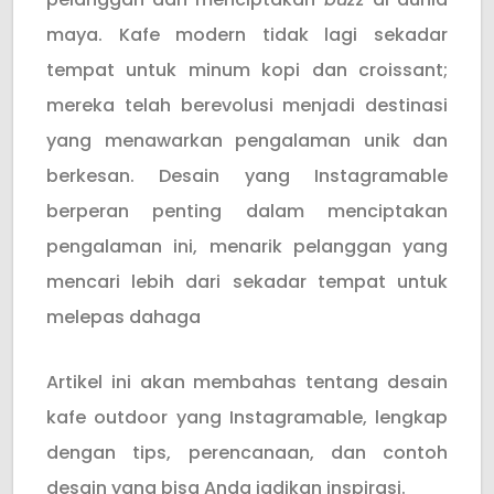
maya. Kafe modern tidak lagi sekadar
tempat untuk minum kopi dan croissant;
mereka telah berevolusi menjadi destinasi
yang menawarkan pengalaman unik dan
berkesan. Desain yang Instagramable
berperan penting dalam menciptakan
pengalaman ini, menarik pelanggan yang
mencari lebih dari sekadar tempat untuk
melepas dahaga
Artikel ini akan membahas tentang desain
kafe outdoor yang Instagramable, lengkap
dengan tips, perencanaan, dan contoh
Desain cafe outdoor
Penggunaan lampu
Spot foto
Cafe outdoor industrial
Cafe outdoor industrial
Suasana cafe outdoor
Cafe outdoor dengan
Payung besar untuk
Desain cafe outdoor
Desain cafe outdoor
Area tempat duduk
Cafe outdoor klasik
Cafe outdoor tropis
Cafe outdoor tropis
Mural art bertema
Spot foto
desain yang bisa Anda jadikan inspirasi.