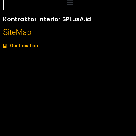
Portofolio SPlusA.id Jasa Desain Interior dan Kontraktor Interior
Kontraktor Interior SPLusA.id
SiteMap
Our Location