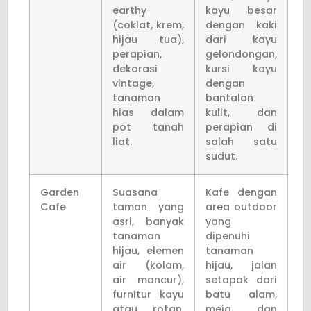
earthy
kayu besar
(coklat, krem,
dengan kaki
hijau tua),
dari kayu
perapian,
gelondongan,
dekorasi
kursi kayu
vintage,
dengan
tanaman
bantalan
hias dalam
kulit, dan
pot tanah
perapian di
liat.
salah satu
sudut.
Garden
Suasana
Kafe dengan
Cafe
taman yang
area outdoor
asri, banyak
yang
tanaman
dipenuhi
hijau, elemen
tanaman
air (kolam,
hijau, jalan
air mancur),
setapak dari
furnitur kayu
batu alam,
atau rotan,
meja dan