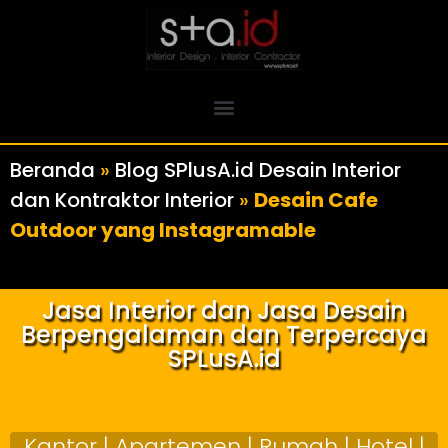
Beranda
»
Blog SPlusA.id Desain Interior
dan Kontraktor Interior
»
Desain Cafe
Outdoor yang Instagramable
Jasa Interior dan Jasa Desain
Berpengalaman dan Terpercaya
SPLusA.id
Kantor | Apartemen | Rumah | Hotel |