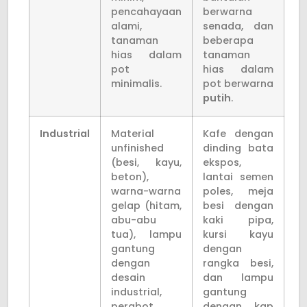
pencahayaan
berwarna
alami,
senada, dan
tanaman
beberapa
hias dalam
tanaman
pot
hias dalam
minimalis.
pot berwarna
putih
.
Industrial
Material
Kafe dengan
unfinished
dinding bata
(besi, kayu,
ekspos,
beton),
lantai semen
warna-warna
poles, meja
gelap (hitam,
besi dengan
abu-abu
kaki pipa,
tua), lampu
kursi kayu
gantung
dengan
dengan
rangka besi,
desain
dan lampu
industrial,
gantung
perabot
dengan kap