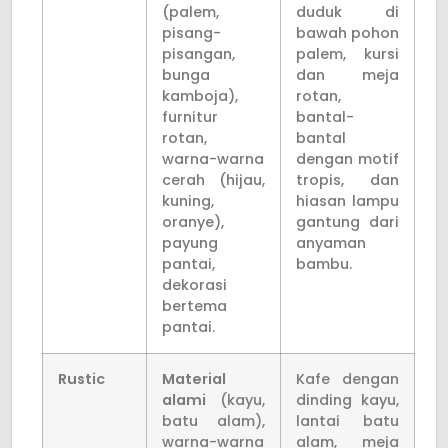
(palem,
duduk di
pisang-
bawah pohon
pisangan,
palem, kursi
bunga
dan meja
kamboja),
rotan,
furnitur
bantal-
rotan,
bantal
warna-warna
dengan motif
cerah (hijau,
tropis, dan
kuning,
hiasan lampu
oranye),
gantung dari
payung
anyaman
pantai,
bambu.
dekorasi
bertema
pantai.
Rustic
Material
Kafe dengan
alami
(kayu,
dinding kayu,
batu alam),
lantai batu
warna-warna
alam, meja