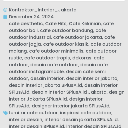
Kontraktor_Interior_Jakarta
Desember 24, 2024
cafe aesthetic
,
Cafe Hits
,
Cafe Kekinian
,
cafe
outdoor bali
,
cafe outdoor bandung
,
cafe
outdoor industrial
,
cafe outdoor jakarta
,
cafe
outdoor jogja
,
cafe outdoor klasik
,
cafe outdoor
malang
,
cafe outdoor minimalis
,
cafe outdoor
rustic
,
cafe outdoor tropis
,
dekorasi cafe
outdoor
,
desain cafe outdoor
,
desain cafe
outdoor instagramable
,
desain cafe semi
outdoor
,
desain interior
,
desain interior jakarta
,
desain interior jakarta SPlusA.id
,
desain interior
SPlusA.id
,
desain interior SPlusA.id Jakarta
,
design
interior Jakarta SPlusA.id
,
design interior
SPlusA.id
,
designer interior jakarta SPlusA.id
,
furnitur cafe outdoor
,
inspirasi cafe outdoor
,
interior desain
,
interior desain jakarta SPlusA.id
,
interior desain SPlusA.id
,
interior desain SPlusA.id