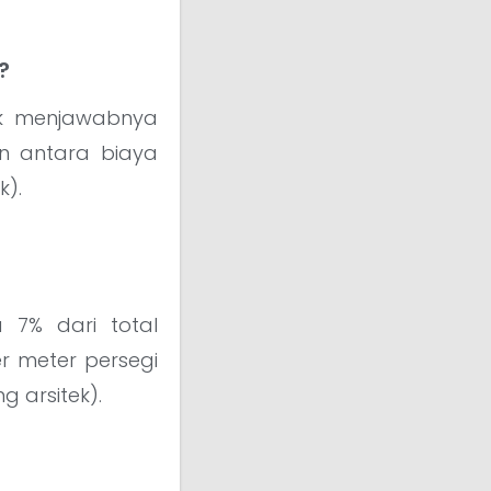
?
tuk menjawabnya
n antara biaya
k).
 7% dari total
r meter persegi
g arsitek).