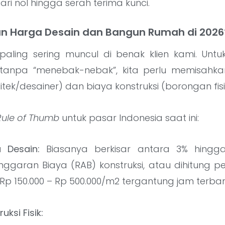
i nol hingga serah terima kunci.
an Harga Desain dan Bangun Rumah di 2026
 paling sering muncul di benak klien kami. Un
 tanpa “menebak-nebak”, kita perlu memisahka
itek/desainer) dan biaya konstruksi (borongan fisi
Rule of Thumb
untuk pasar Indonesia saat ini:
 Desain:
Biasanya berkisar antara 3% hingga
ggaran Biaya (RAB) konstruksi, atau dihitung pe
 Rp 150.000 – Rp 500.000/m2 tergantung jam terban
uksi Fisik: