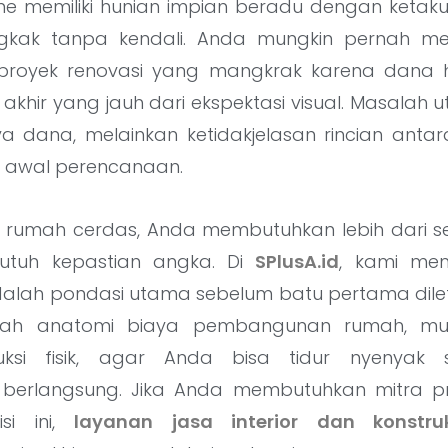
me memiliki hunian impian beradu dengan ketak
ak tanpa kendali. Anda mungkin pernah me
 proyek renovasi yang mangkrak karena dana h
il akhir yang jauh dari ekspektasi visual. Masala
 dana, melainkan ketidakjelasan rincian anta
k awal perencanaan.
k rumah cerdas, Anda membutuhkan lebih dari
butuh kepastian angka. Di
SPlusA.id
, kami me
alah pondasi utama sebelum batu pertama diletak
h anatomi biaya pembangunan rumah, mula
uksi fisik, agar Anda bisa tidur nyenyak
erlangsung. Jika Anda membutuhkan mitra pro
si ini,
layanan jasa interior dan konstru