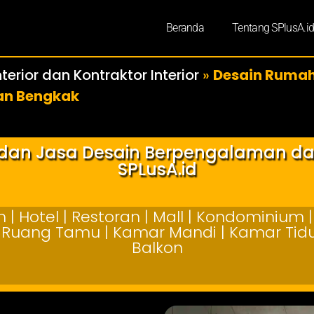
Beranda
Tentang SPlusA.i
terior dan Kontraktor Interior
»
Desain Rumah
an Bengkak
r dan Jasa Desain Berpengalaman d
SPLusA.id
| Hotel | Restoran | Mall | Kondominium | 
 | Ruang Tamu | Kamar Mandi | Kamar Tidur
Balkon