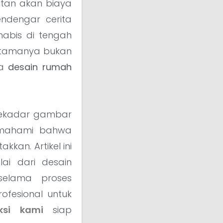
utan akan biaya
ndengar cerita
abis di tengah
h utamanya bukan
ra
desain rumah
 sekadar gambar
mahami bahwa
kan. Artikel ini
i dari desain
 selama proses
fesional untuk
ksi kami
siap