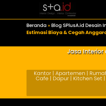
Beranda
»
Blog SPlusA.id Desain In
Estimasi Biaya & Cegah Anggar
Jasa Interio
Kantor | Apartemen | Rumah 
Cafe | Dapur | Kitchen Set