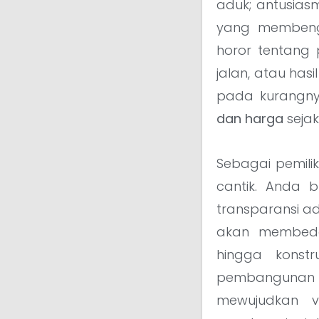
aduk; antusias
yang membengk
horor tentang
jalan, atau has
pada kurangnya
dan harga
seja
Sebagai pemili
cantik. Anda 
transparansi ad
akan membeda
hingga konstr
pembangunan b
mewujudkan vi