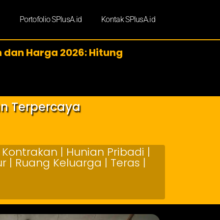
d
Portofolio SPlusA.id
Kontak SPlusA.id
 dan Harga 2026: Hitung
an Terpercaya
Kontrakan | Hunian Pribadi |
 | Ruang Keluarga | Teras |