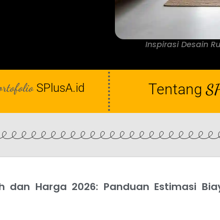
Inspirasi Desain 
ortofolio
Tentang
SP
SPlusA.id
 dan Harga 2026: Panduan Estimasi Biay