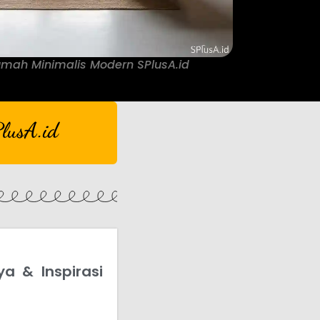
Rumah Minimalis Modern SPlusA.id
lusA.id
a & Inspirasi