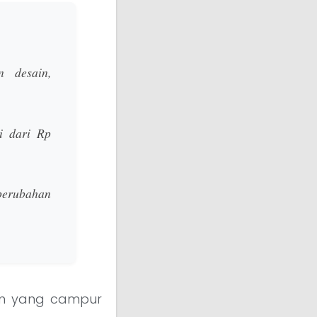
 desain,
i dari Rp
 perubahan
en yang campur