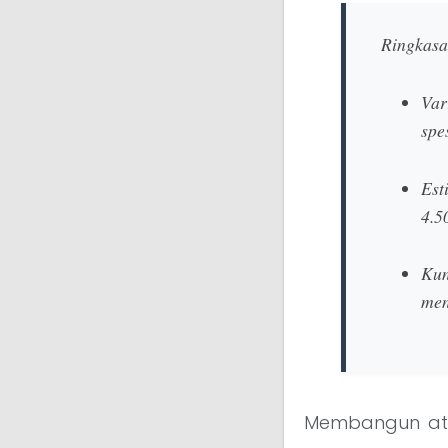
Ringkasa
Var
spe
Est
4.5
Kun
men
Membangun ata