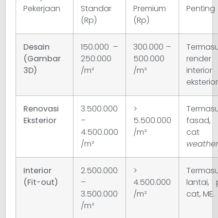
Pekerjaan
Standar
Premium
Penting
(Rp)
(Rp)
Desain
150.000 –
300.000 –
Termas
(Gambar
250.000
500.000
render 
3D)
/m²
/m²
inter
eksterior
Renovasi
3.500.000
>
Termas
Eksterior
–
5.500.000
fasad,
4.500.000
/m²
cat
/m²
weather
Interior
2.500.000
>
Termas
(Fit-out)
–
4.500.000
lantai, 
3.500.000
/m²
cat, ME.
/m²