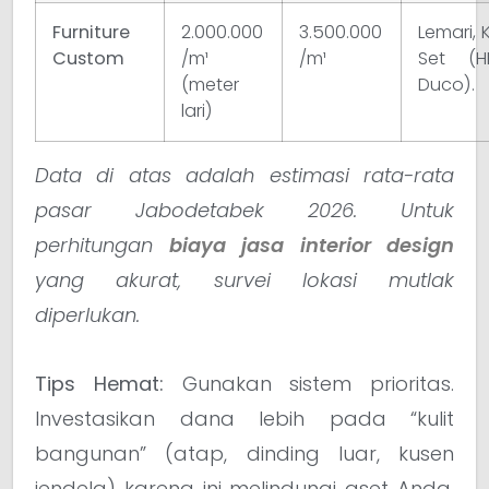
Furniture
2.000.000
3.500.000
Lemari, 
Custom
/m¹
/m¹
Set (H
(meter
Duco).
lari)
Data di atas adalah estimasi rata-rata
pasar Jabodetabek 2026. Untuk
perhitungan
biaya jasa interior design
yang akurat, survei lokasi mutlak
diperlukan.
Tips Hemat:
Gunakan sistem prioritas.
Investasikan dana lebih pada “kulit
bangunan” (atap, dinding luar, kusen
jendela) karena ini melindungi aset Anda.