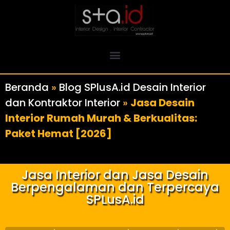
Beranda
»
Blog SPlusA.id Desain Interior
dan Kontraktor Interior
»
Jasa Desain
Interior Rumah Murah & Berkualitas:
Paket Hemat [2026]
Jasa Interior dan Jasa Desain
Berpengalaman dan Terpercaya
SPLusA.id