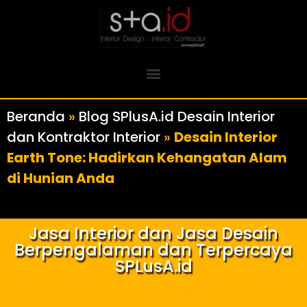
Beranda
»
Blog SPlusA.id Desain Interior
dan Kontraktor Interior
»
Desain Interior
Earth Tone: Hadirkan Kehangatan Alam
di Hunian Anda
Jasa Interior dan Jasa Desain
Berpengalaman dan Terpercaya
SPLusA.id