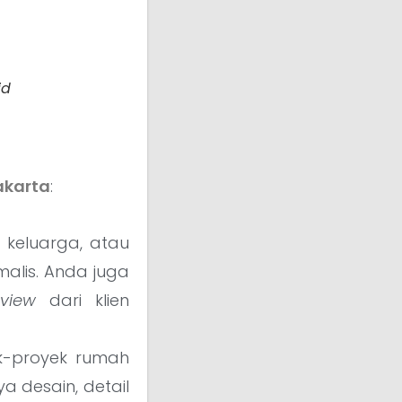
id
akarta
:
keluarga, atau
alis. Anda juga
eview
dari klien
ek-proyek rumah
a desain, detail