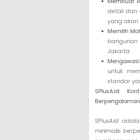
Membuat Re
detail dan 
yang akan
Memilih Mat
bangunan y
Jakarta.
Mengawasi 
untuk mem
standar ya
SPlusA.id: Ko
Berpengalaman
SPlusA.id adal
minimalis berp