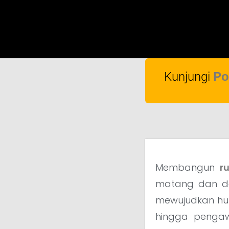
Kunjungi
Po
Membangun
r
matang dan de
mewujudkan hun
hingga pengaw