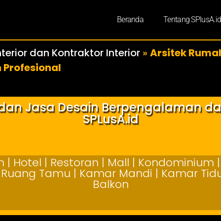
Beranda
Tentang SPlusA.i
terior dan Kontraktor Interior
»
Arsitek Ruma
 Profesional
r dan Jasa Desain Berpengalaman d
SPLusA.id
| Hotel | Restoran | Mall | Kondominium | 
 | Ruang Tamu | Kamar Mandi | Kamar Tidur
Balkon