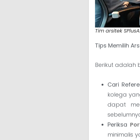
Tim arsitek SPlusA
Tips Memilih Ar
Berikut adalah 
Cari Refer
kolega yan
dapat men
sebelumnya
Periksa
Por
minimalis y