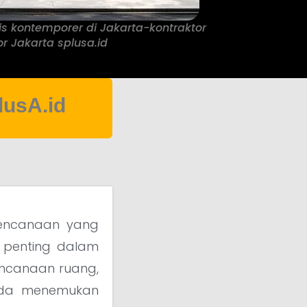
s kontemporer di Jakarta-kontraktor
ior Jakarta splusa.id
lusA.id
encanaan yang
 penting dalam
encanaan ruang,
Anda menemukan