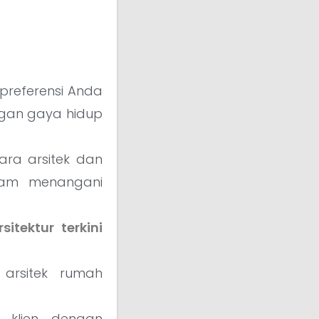
referensi Anda
ngan gaya hidup
para arsitek dan
lam menangani
sitektur terkini
arsitek rumah
 klien dengan