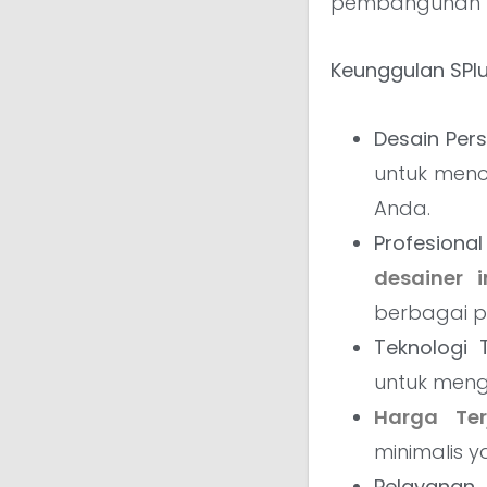
pembangunan ru
Keunggulan SPlu
Desain Pers
untuk menc
Anda.
Profesiona
desainer i
berbagai p
Teknologi T
untuk meng
Harga Ter
minimalis y
Pelayanan 