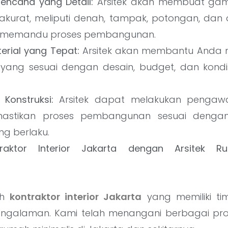
ncana yang Detail:
Arsitek akan membuat gam
akurat, meliputi denah, tampak, potongan, dan de
 memandu proses pembangunan.
erial yang Tepat:
Arsitek akan membantu Anda m
ang sesuai dengan desain, budget, dan kondis
Konstruksi:
Arsitek dapat melakukan pengaw
astikan proses pembangunan sesuai denga
ng berlaku.
ntraktor Interior Jakarta dengan Arsitek R
ah
kontraktor interior Jakarta
yang memiliki ti
engalaman. Kami telah menangani berbagai pr