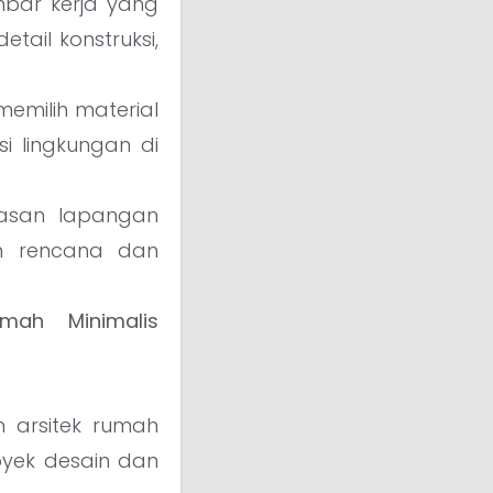
bar kerja yang
tail konstruksi,
emilih material
i lingkungan di
asan lapangan
n rencana dan
umah Minimalis
m arsitek rumah
oyek desain dan