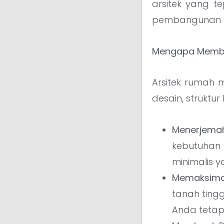
arsitek yang 
pembangunan r
Mengapa Membut
Arsitek rumah 
desain, strukt
Menerjema
kebutuhan
minimalis 
Memaksima
tanah ting
Anda tetap