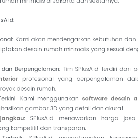
mah minimalis di Jakarta dan sekitarnya.
sA.id:
onal:
Kami akan mendengarkan kebutuhan dan p
iptakan desain rumah minimalis yang sesuai de
l dan Berpengalaman:
Tim SPlusA.id terdiri dari 
nterior
profesional yang berpengalaman da
royek desain rumah.
erkini:
Kami menggunakan
software desain ar
hasilkan gambar 3D yang detail dan akurat.
jangkau
:
SPlusA.id menawarkan harga jasa 
ang kompetitif dan transparan.
Terbaik:
SPlusA.id mengutamakan kepuasan