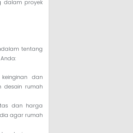
g dalam proyek
endalam tentang
 Anda:
keinginan dan
m desain rumah
atas dan harga
edia agar rumah