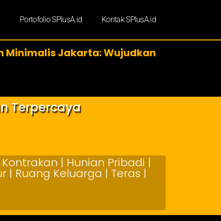
d
Portofolio SPlusA.id
Kontak SPlusA.id
h Minimalis Jakarta: Wujudkan
an Terpercaya
Kontrakan | Hunian Pribadi |
 | Ruang Keluarga | Teras |