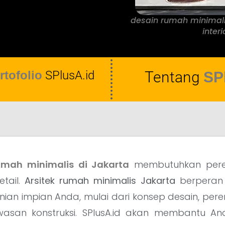
desain rumah minimali
inter
rtofolio
SPlusA.id
Tentang
SP
umah minimalis di Jakarta
membutuhkan per
tail.
Arsitek rumah minimalis Jakarta
berperan
ian impian Anda, mulai dari konsep desain, per
asan konstruksi. SPlusA.id akan membantu 