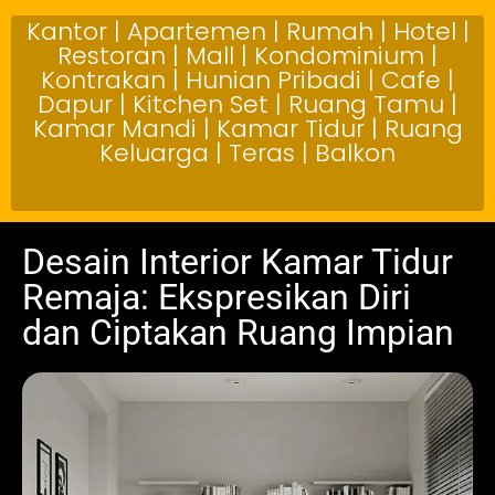
Kantor | Apartemen | Rumah | Hotel |
Restoran | Mall | Kondominium |
Kontrakan | Hunian Pribadi | Cafe |
Dapur | Kitchen Set | Ruang Tamu |
Kamar Mandi | Kamar Tidur | Ruang
Keluarga | Teras | Balkon
Desain Interior Kamar Tidur
Remaja: Ekspresikan Diri
dan Ciptakan Ruang Impian