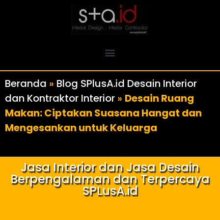
Beranda
»
Blog SPlusA.id Desain Interior
dan Kontraktor Interior
»
Desain Ruang
Makan: Ciptakan Suasana Hangat dan
Mengesankan untuk Keluarga
Jasa Interior dan Jasa Desain
Berpengalaman dan Terpercaya
SPLusA.id