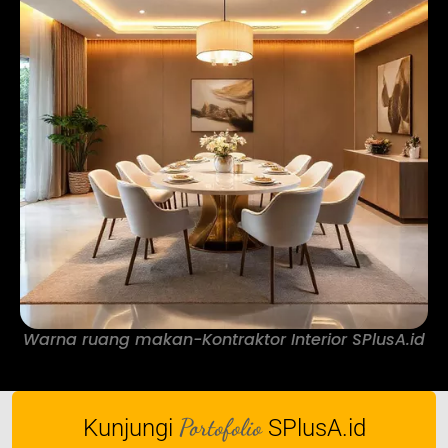
Warna ruang makan-Kontraktor Interior SPlusA.id
Portofolio
Kunjungi
SPlusA.id